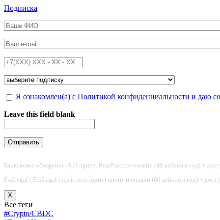
Перейти к основному содержанию
Подписка
ФИО
*
Email
*
Телефон
*
Подписка на
*
Обработка персональных данных
Я ознакомлен(а) с Политикой конфиденциальности и даю с
*
Leave this field blank
Банковское обозрение (Б.О принт, BestPractice-онлайн (40 кейсов в год) + дос
FinLegal ( FinLegal (раз в полугодие) принт и онлайн (60 кейсов в год) + дос
X
Все теги
#Crypto/CBDC