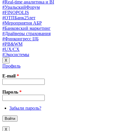
#Real-time аналитика и BI
#УральскийФорум
#FINOPOLIS
#ОТПБанк25лет
#Мероприятия АБР
#Банковский маркетинг
#Драйверы страхования
#Финконгресс ЦБ
#PB&WM
#UX/CX
#Экосистемы
X
Профиль
E-mail
*
Пароль
*
Забыли пароль?
X