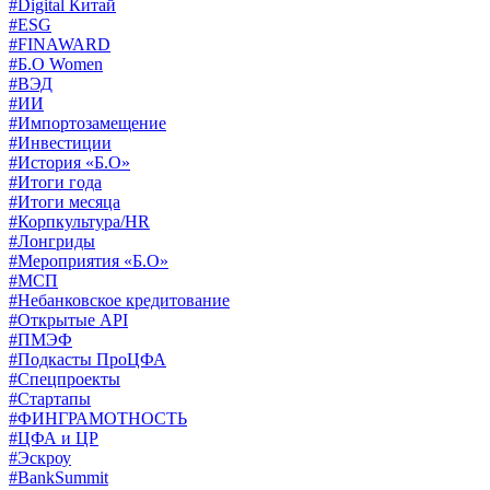
#Digital Китай
#ESG
#FINAWARD
#Б.О Women
#ВЭД
#ИИ
#Импортозамещение
#Инвестиции
#История «Б.О»
#Итоги года
#Итоги месяца
#Корпкультура/HR
#Лонгриды
#Мероприятия «Б.О»
#МСП
#Небанковское кредитование
#Открытые API
#ПМЭФ
#Подкасты ПроЦФА
#Спецпроекты
#Стартапы
#ФИНГРАМОТНОСТЬ
#ЦФА и ЦР
#Эскроу
#BankSummit