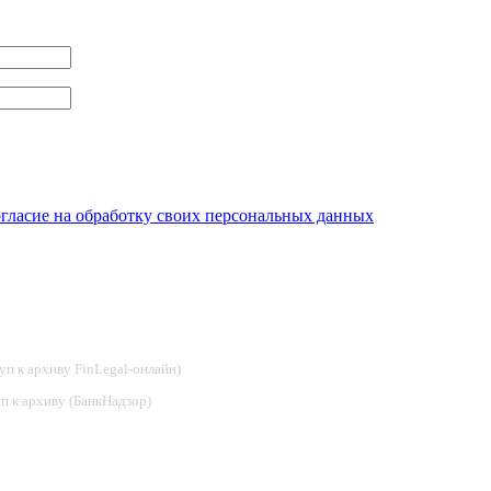
огласие на обработку своих персональных данных
туп к архиву FinLegal-онлайн)
туп к архиву (БанкНадзор)