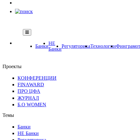
НЕ
Банки
Регуляторика
Технологии
Финграмот
Банки
Проекты
КОНФЕРЕНЦИИ
FINAWARD
ПРО ЦФА
ЖУРНАЛ
Б.О WOMEN
Темы
Банки
НЕ Банки
Регуляторика