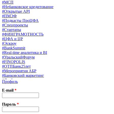
#МСП
#Небанковское кредитование
#Открытые API
#ПМЭФ
#Подкасты ПроЦФА
#Спецпроекты
#Стартапы
#ФИНГРАМОТНОСТЬ
#ЦФА и ЦР
#Эскроу
#BankSummit
#Real-time аналитика и BI
#УральскийФорум
#FINOPOLIS
#ОТПБанк25лет
#Мероприятия АБР
#Банковский маркетинг
#Драйверы страхования
Профиль
#Финконгресс ЦБ
#PB&WM
E-mail
*
#UX/CX
#Экосистемы
X
Пароль
*