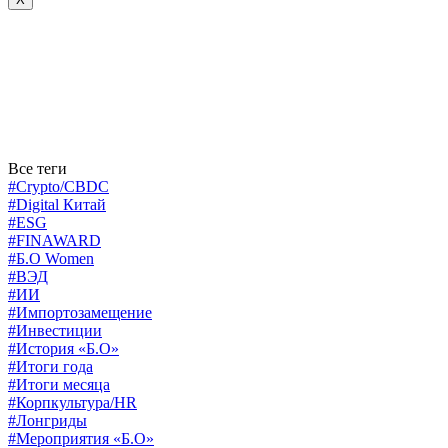
Все теги
#Crypto/CBDC
#Digital Китай
#ESG
#FINAWARD
#Б.О Women
#ВЭД
#ИИ
#Импортозамещение
#Инвестиции
#История «Б.О»
#Итоги года
#Итоги месяца
#Корпкультура/HR
#Лонгриды
#Мероприятия «Б.О»