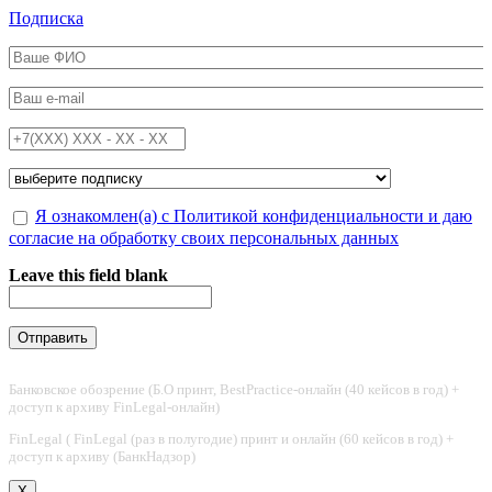
Перейти к основному содержанию
Подписка
ФИО
*
Email
*
Телефон
*
Подписка на
*
Обработка персональных данных
Я ознакомлен(а) с Политикой конфиденциальности и даю
*
согласие на обработку своих персональных данных
Leave this field blank
Банковское обозрение (Б.О принт, BestPractice-онлайн (40 кейсов в год) +
доступ к архиву FinLegal-онлайн)
FinLegal ( FinLegal (раз в полугодие) принт и онлайн (60 кейсов в год) +
доступ к архиву (БанкНадзор)
X