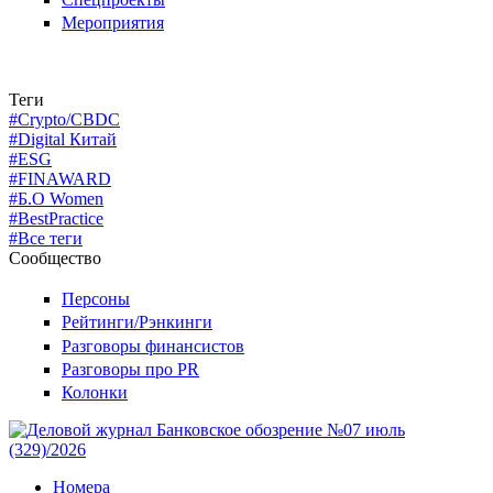
Мероприятия
Теги
#Crypto/CBDC
#Digital Китай
#ESG
#FINAWARD
#Б.О Women
#BestPractice
#Все теги
Сообщество
Персоны
Рейтинги/Рэнкинги
Разговоры финансистов
Разговоры про PR
Колонки
Номера