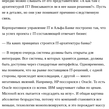
нередко можно слышать от его представителей: «А как там с
архитектурой IT? Вписываются ли в нее наши решения?». Пусть
не в деталях, но они уже понимают причинно-следственную
связь.
Корпоративное управление IT в Альфа-Банке построено так, что
за успех проекта с IT-составляющей отвечает бизнес
— На каких принципах строится IT-архитектура банка?
— В первую очередь системы должны быть открыты для
интеграции. Все системы, в которых хранятся данные, должны
быть доступны через стандартные интерфейсы. Одновременно,
мы понимаем, что на рынке поставщиков IT-решений, с одной
стороны, происходит консолидация, с другой — много
негативных явлений. Например, HP поссорился с Oracle. То есть
Oracle поссорился со всеми. IBM закручивает гайки по ценам.
Microsoft всех пытается «подсадить на иглу». И общая картина
абсолютно безрадостна, потому что компаний становится все
меньше, технологии монополизируются, и это порождает массу