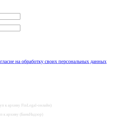
огласие на обработку своих персональных данных
туп к архиву FinLegal-онлайн)
туп к архиву (БанкНадзор)