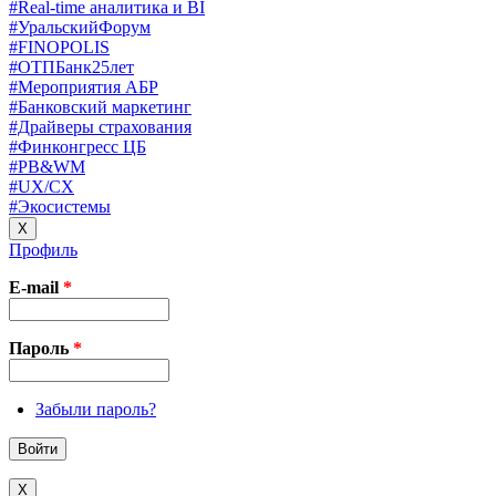
#Real-time аналитика и BI
#УральскийФорум
#FINOPOLIS
#ОТПБанк25лет
#Мероприятия АБР
#Банковский маркетинг
#Драйверы страхования
#Финконгресс ЦБ
#PB&WM
#UX/CX
#Экосистемы
X
Профиль
E-mail
*
Пароль
*
Забыли пароль?
X