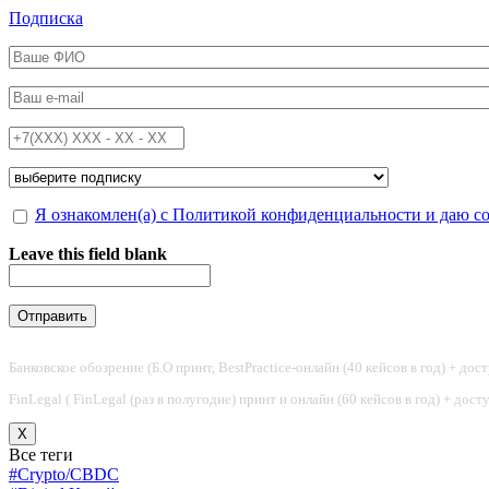
Перейти к основному содержанию
Подписка
ФИО
*
Email
*
Телефон
*
Подписка на
*
Обработка персональных данных
Я ознакомлен(а) с Политикой конфиденциальности и даю с
*
Leave this field blank
Банковское обозрение (Б.О принт, BestPractice-онлайн (40 кейсов в год) + дос
FinLegal ( FinLegal (раз в полугодие) принт и онлайн (60 кейсов в год) + дос
X
Все теги
#Crypto/CBDC