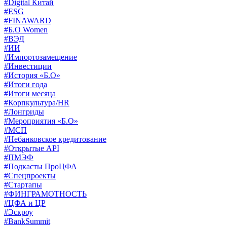
#Digital Китай
#ESG
#FINAWARD
#Б.О Women
#ВЭД
#ИИ
#Импортозамещение
#Инвестиции
#История «Б.О»
#Итоги года
#Итоги месяца
#Корпкультура/HR
#Лонгриды
#Мероприятия «Б.О»
#МСП
#Небанковское кредитование
#Открытые API
#ПМЭФ
#Подкасты ПроЦФА
#Спецпроекты
#Стартапы
#ФИНГРАМОТНОСТЬ
#ЦФА и ЦР
#Эскроу
#BankSummit