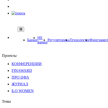
НЕ
Банки
Регуляторика
Технологии
Финграмот
Банки
Проекты
КОНФЕРЕНЦИИ
FINAWARD
ПРО ЦФА
ЖУРНАЛ
Б.О WOMEN
Темы