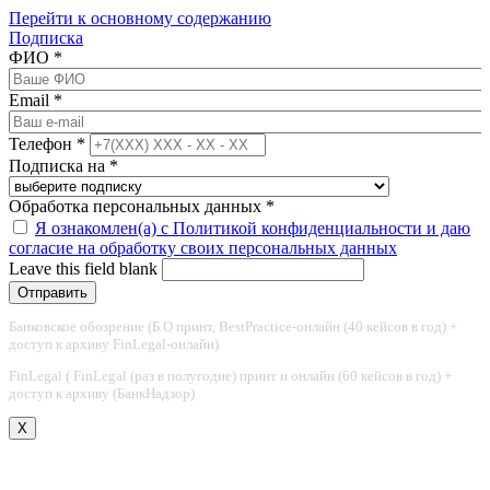
Перейти к основному содержанию
Подписка
ФИО
*
Email
*
Телефон
*
Подписка на
*
Обработка персональных данных
*
Я ознакомлен(а) с Политикой конфиденциальности и даю
согласие на обработку своих персональных данных
Leave this field blank
Банковское обозрение (Б.О принт, BestPractice-онлайн (40 кейсов в год) +
доступ к архиву FinLegal-онлайн)
FinLegal ( FinLegal (раз в полугодие) принт и онлайн (60 кейсов в год) +
доступ к архиву (БанкНадзор)
X