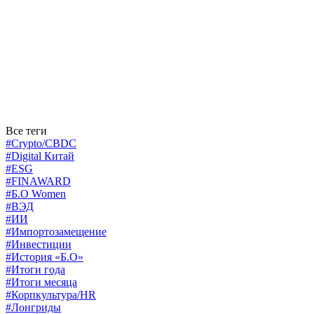
Все теги
#Crypto/CBDC
#Digital Китай
#ESG
#FINAWARD
#Б.О Women
#ВЭД
#ИИ
#Импортозамещение
#Инвестиции
#История «Б.О»
#Итоги года
#Итоги месяца
#Корпкультура/HR
#Лонгриды