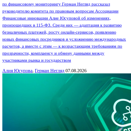
по финансовому мониторингу Герман Негляд рассказал
руководителю комитета по правовым вопросам Ассоциации
Финансовые инновации Алие Юсуповой об изменениях,
произошедших в 115-ФЗ. Среди них — адаптация к развитию
безналичных платежей, росту онлайн-сервисов, появлению
новых финансовых посредников и усложнению международных
расчетов, а вместе с этим — к возрастающим требованиям по
прозрачности, комплаенсу и обмену данными между
участниками рынка и государством
Алия Юсупова
,
Герман Негляд
07.08.2026