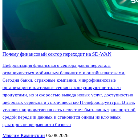
Почему финансовый сектор переходит на SD-WAN
Цифровизация финансового сектора давно перестала
ограничиваться мобильным банкингом и онлайн-платежами.
Сегодня банки, страховые компании, микрофинансовые
организации и платежные сервисы конкурируют не только
продуктами, но и скоростью вывода новых услуг, доступностью
цифровых сервисов и устойчивостью IT-инфраструктуры. В этих
условиях корпоративная сеть перестает быть лишь транспортной
средой передачи данных и становится одним из ключевых
факторов непрерывности бизнеса
Максим Каминский
06.08.2026