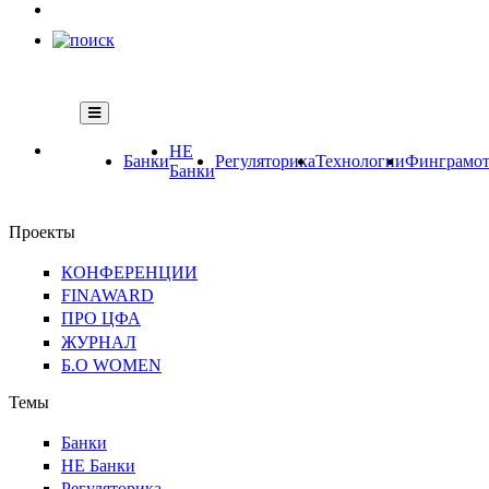
НЕ
Банки
Регуляторика
Технологии
Финграмот
Банки
Проекты
КОНФЕРЕНЦИИ
FINAWARD
ПРО ЦФА
ЖУРНАЛ
Б.О WOMEN
Темы
Банки
НЕ Банки
Регуляторика