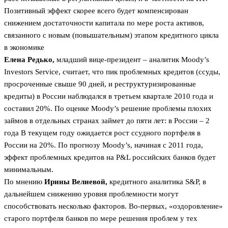
Позитивный эффект скорее всего будет компенсирован
снижением достаточности капитала по мере роста активов,
связанного с новым (повышательным) этапом кредитного цикла
в экономике
Елена Редько,
младший вице-президент – аналитик Moody’s
Investors Service, считает, что пик проблемных кредитов (ссуды,
просроченные свыше 90 дней, и реструктуризированные
кредиты) в России наблюдался в третьем квартале 2010 года и
составил 20%. По оценке Moody’s решение проблемы плохих
займов в отдельных странах займет до пяти лет: в России – 2
года В текущем году ожидается рост ссудного портфеля в
России на 20%. По прогнозу Moody’s, начиная с 2011 года,
эффект проблемных кредитов на P&L российских банков будет
минимальным.
По мнению
Ирины Велиевой,
кредитного аналитика S&P, в
дальнейшем снижению уровня проблемности могут
способствовать несколько факторов. Во-первых, «оздоровление»
старого портфеля банков по мере решения проблем у тех