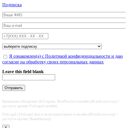
Перейти к основному содержанию
Подписка
ФИО
*
Email
*
Телефон
*
Подписка на
*
Обработка персональных данных
Я ознакомлен(а) с Политикой конфиденциальности и даю
*
согласие на обработку своих персональных данных
Leave this field blank
Банковское обозрение (Б.О принт, BestPractice-онлайн (40 кейсов в год) +
доступ к архиву FinLegal-онлайн)
FinLegal ( FinLegal (раз в полугодие) принт и онлайн (60 кейсов в год) +
доступ к архиву (БанкНадзор)
X