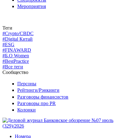
Мероприятия
Теги
#Crypto/CBDC
#Digital Китай
#ESG
#FINAWARD
#Б.О Women
#BestPractice
#Все теги
Сообщество
Персоны
Рейтинги/Рэнкинги
Разговоры финансистов
Разговоры про PR
Колонки
Номера