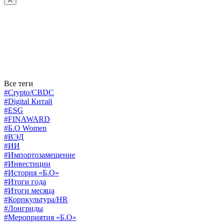
Все теги
#Crypto/CBDC
#Digital Китай
#ESG
#FINAWARD
#Б.О Women
#ВЭД
#ИИ
#Импортозамещение
#Инвестиции
#История «Б.О»
#Итоги года
#Итоги месяца
#Корпкультура/HR
#Лонгриды
#Мероприятия «Б.О»