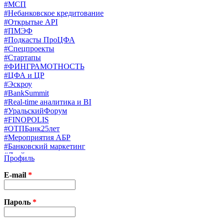
#МСП
#Небанковское кредитование
#Открытые API
#ПМЭФ
#Подкасты ПроЦФА
#Спецпроекты
#Стартапы
#ФИНГРАМОТНОСТЬ
#ЦФА и ЦР
#Эскроу
#BankSummit
#Real-time аналитика и BI
#УральскийФорум
#FINOPOLIS
#ОТПБанк25лет
#Мероприятия АБР
#Банковский маркетинг
#Драйверы страхования
Профиль
#Финконгресс ЦБ
#PB&WM
E-mail
*
#UX/CX
#Экосистемы
X
Пароль
*