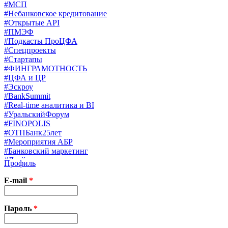
#МСП
#Небанковское кредитование
#Открытые API
#ПМЭФ
#Подкасты ПроЦФА
#Спецпроекты
#Стартапы
#ФИНГРАМОТНОСТЬ
#ЦФА и ЦР
#Эскроу
#BankSummit
#Real-time аналитика и BI
#УральскийФорум
#FINOPOLIS
#ОТПБанк25лет
#Мероприятия АБР
#Банковский маркетинг
#Драйверы страхования
Профиль
#Финконгресс ЦБ
#PB&WM
E-mail
*
#UX/CX
#Экосистемы
X
Пароль
*