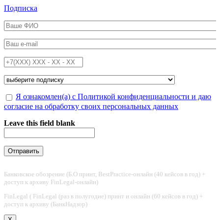
Перейти к основному содержанию
Подписка
ФИО
*
Email
*
Телефон
*
Подписка на
*
Обработка персональных данных
Я ознакомлен(а) с Политикой конфиденциальности и даю
*
согласие на обработку своих персональных данных
Leave this field blank
Банковское обозрение (Б.О принт, BestPractice-онлайн (40 кейсов в год) +
доступ к архиву FinLegal-онлайн)
FinLegal ( FinLegal (раз в полугодие) принт и онлайн (60 кейсов в год) +
доступ к архиву (БанкНадзор)
X