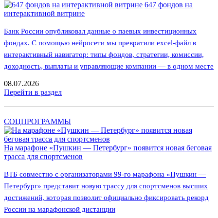
647 фондов на
интерактивной витрине
Банк России опубликовал данные о паевых инвестиционных
фондах. С помощью нейросети мы превратили excel-файл в
интерактивный навигатор: типы фондов, стратегии, комиссии,
доходность, выплаты и управляющие компании — в одном месте
08.07.2026
Перейти в раздел
СОЦПРОГРАММЫ
На марафоне «Пушкин — Петербург» появится новая беговая
трасса для спортсменов
ВТБ совместно с организаторами 99-го марафона «Пушкин —
Петербург» представит новую трассу для спортсменов высших
достижений, которая позволит официально фиксировать рекорд
России на марафонской дистанции