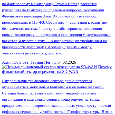
по финансовому мониторингу Герман Негляд рассказал
руководителю комитета по правовым вопросам Ассоциации
Финансовые инновации Алие Юсуповой об изменениях,
произошедших в 115-ФЗ. Среди них — адаптация к развитию
безналичных платежей, росту онлайн-сервисов, появлению
новых финансовых посредников и усложнению международных
расчетов, а вместе с этим — к возрастающим требованиям по
прозрачности, комплаенсу и обмену данными между
участниками рынка и государством
Алия Юсупова
,
Герман Негляд
07.08.2026
Почему
финансовый сектор переходит на SD-WAN
Цифровизация финансового сектора давно перестала
ограничиваться мобильным банкингом и онлайн-платежами.
Сегодня банки, страховые компании, микрофинансовые
организации и платежные сервисы конкурируют не только
продуктами, но и скоростью вывода новых услуг, доступностью
цифровых сервисов и устойчивостью IT-инфраструктуры. В этих