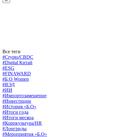
Все теги
#Crypto/CBDC
#Digital Китай
#ESG
#FINAWARD
#Б.О Women
#ВЭД
#ИИ
#Импортозамещение
#Инвестиции
#История «Б.О»
#Итоги года
#Итоги месяца
#Корпкультура/HR
#Лонгриды
#Мероприятия «Б.О»