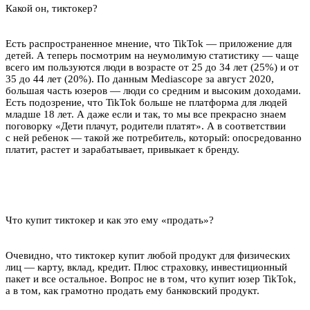
Какой он, тиктокер?
Есть распространенное мнение, что TikTok — приложение для
детей. А теперь посмотрим на неумолимую статистику — чаще
всего им пользуются люди в возрасте от 25 до 34 лет (25%) и от
35 до 44 лет (20%). По данным Mediascope за август 2020,
большая часть юзеров — люди со средним и высоким доходами.
Есть подозрение, что TikTok больше не платформа для людей
младше 18 лет. А даже если и так, то мы все прекрасно знаем
поговорку «Дети плачут, родители платят». А в соответствии
с ней ребенок — такой же потребитель, который: опосредованно
платит, растет и зарабатывает, привыкает к бренду.
Что купит тиктокер и как это ему «продать»?
Очевидно, что тиктокер купит любой продукт для физических
лиц — карту, вклад, кредит. Плюс страховку, инвестиционный
пакет и все остальное. Вопрос не в том, что купит юзер TikTok,
а в том, как грамотно продать ему банковский продукт.