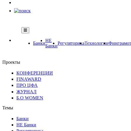
НЕ
Банки
Регуляторика
Технологии
Финграмот
Банки
Проекты
КОНФЕРЕНЦИИ
FINAWARD
ПРО ЦФА
ЖУРНАЛ
Б.О WOMEN
Темы
Банки
НЕ Банки
Регуляторика