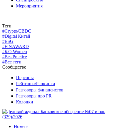
Мероприятия
Теги
#Crypto/CBDC
#Digital Китай
#ESG
#FINAWARD
#Б.О Women
#BestPractice
#Все теги
Сообщество
Персоны
Рейтинги/Рэнкинги
Разговоры финансистов
Разговоры про PR
Колонки
Номера