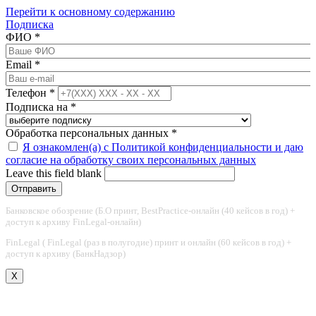
Перейти к основному содержанию
Подписка
ФИО
*
Email
*
Телефон
*
Подписка на
*
Обработка персональных данных
*
Я ознакомлен(а) с Политикой конфиденциальности и даю
согласие на обработку своих персональных данных
Leave this field blank
Банковское обозрение (Б.О принт, BestPractice-онлайн (40 кейсов в год) +
доступ к архиву FinLegal-онлайн)
FinLegal ( FinLegal (раз в полугодие) принт и онлайн (60 кейсов в год) +
доступ к архиву (БанкНадзор)
X