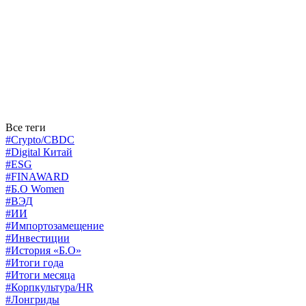
Все теги
#Crypto/CBDC
#Digital Китай
#ESG
#FINAWARD
#Б.О Women
#ВЭД
#ИИ
#Импортозамещение
#Инвестиции
#История «Б.О»
#Итоги года
#Итоги месяца
#Корпкультура/HR
#Лонгриды