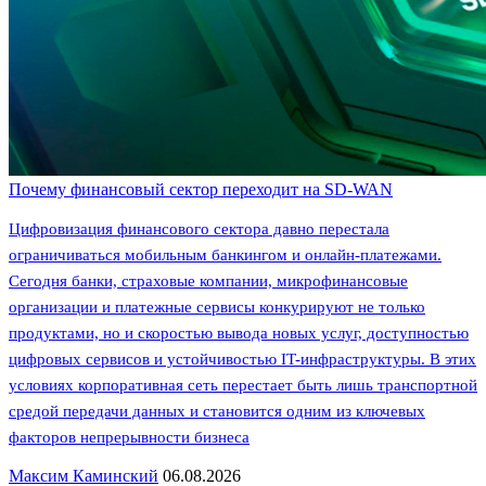
Почему финансовый сектор переходит на SD-WAN
Цифровизация финансового сектора давно перестала
ограничиваться мобильным банкингом и онлайн-платежами.
Сегодня банки, страховые компании, микрофинансовые
организации и платежные сервисы конкурируют не только
продуктами, но и скоростью вывода новых услуг, доступностью
цифровых сервисов и устойчивостью IT-инфраструктуры. В этих
условиях корпоративная сеть перестает быть лишь транспортной
средой передачи данных и становится одним из ключевых
факторов непрерывности бизнеса
Максим Каминский
06.08.2026