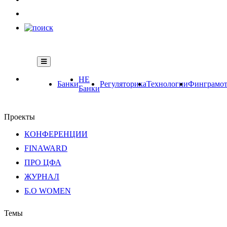
НЕ
Банки
Регуляторика
Технологии
Финграмот
Банки
Проекты
КОНФЕРЕНЦИИ
FINAWARD
ПРО ЦФА
ЖУРНАЛ
Б.О WOMEN
Темы