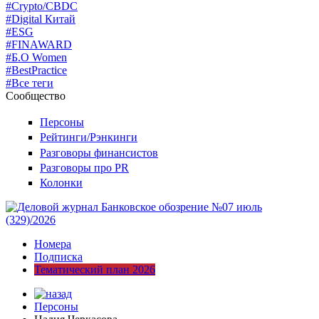
#Crypto/CBDC
#Digital Китай
#ESG
#FINAWARD
#Б.О Women
#BestPractice
#Все теги
Сообщество
Персоны
Рейтинги/Рэнкинги
Разговоры финансистов
Разговоры про PR
Колонки
Номера
Подписка
Тематический план 2026
Персоны