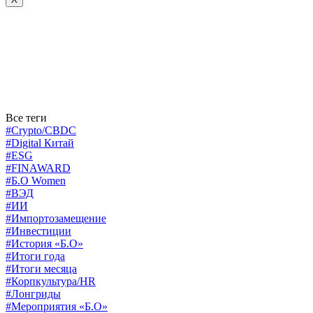
Все теги
#Crypto/CBDC
#Digital Китай
#ESG
#FINAWARD
#Б.О Women
#ВЭД
#ИИ
#Импортозамещение
#Инвестиции
#История «Б.О»
#Итоги года
#Итоги месяца
#Корпкультура/HR
#Лонгриды
#Мероприятия «Б.О»