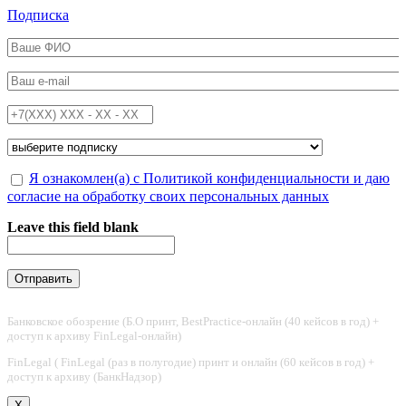
Перейти к основному содержанию
Подписка
ФИО
*
Email
*
Телефон
*
Подписка на
*
Обработка персональных данных
Я ознакомлен(а) с Политикой конфиденциальности и даю
*
согласие на обработку своих персональных данных
Leave this field blank
Банковское обозрение (Б.О принт, BestPractice-онлайн (40 кейсов в год) +
доступ к архиву FinLegal-онлайн)
FinLegal ( FinLegal (раз в полугодие) принт и онлайн (60 кейсов в год) +
доступ к архиву (БанкНадзор)
X