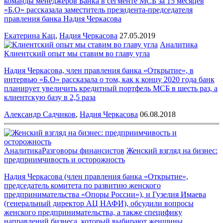
команды менеджеров Банка в сегменте МСБ за 15 месяцев
«Б.О» рассказала заместитель президента-председателя
правления банка Надия Черкасова
Екатерина Кац
,
Надия Черкасова
27.05.2019
Аналитика
Клиентский опыт мы ставим во главу угла
Надия Черкасова, член правления банка «Открытие», в
интервью «Б.О» рассказала о том, как к концу 2020 года банк
планирует увеличить кредитный портфель МСБ в шесть раз, а
клиентскую базу в 2,5 раза
Александр Садчиков
,
Надия Черкасова
06.08.2018
Аналитика
Разговоры финансистов
Женский взгляд на бизнес:
предприимчивость и осторожность
Надия Черкасова (член правления банка «Открытие»,
председатель комитета по развитию женского
предпринимательства «Опоры России»), и Гузелия Имаева
(генеральный директор АЦ НАФИ), обсудили вопросы
женского предпринимательства, а также специфику
направлений бизнеса, который выбирают женщины