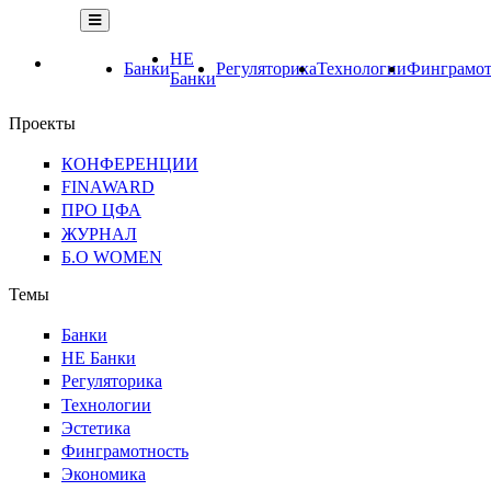
НЕ
Банки
Регуляторика
Технологии
Финграмот
Банки
Проекты
КОНФЕРЕНЦИИ
FINAWARD
ПРО ЦФА
ЖУРНАЛ
Б.О WOMEN
Темы
Банки
НЕ Банки
Регуляторика
Технологии
Эстетика
Финграмотность
Экономика