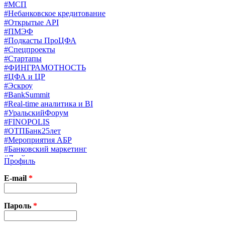
#МСП
#Небанковское кредитование
#Открытые API
#ПМЭФ
#Подкасты ПроЦФА
#Спецпроекты
#Стартапы
#ФИНГРАМОТНОСТЬ
#ЦФА и ЦР
#Эскроу
#BankSummit
#Real-time аналитика и BI
#УральскийФорум
#FINOPOLIS
#ОТПБанк25лет
#Мероприятия АБР
#Банковский маркетинг
#Драйверы страхования
Профиль
#Финконгресс ЦБ
#PB&WM
E-mail
*
#UX/CX
#Экосистемы
X
Пароль
*