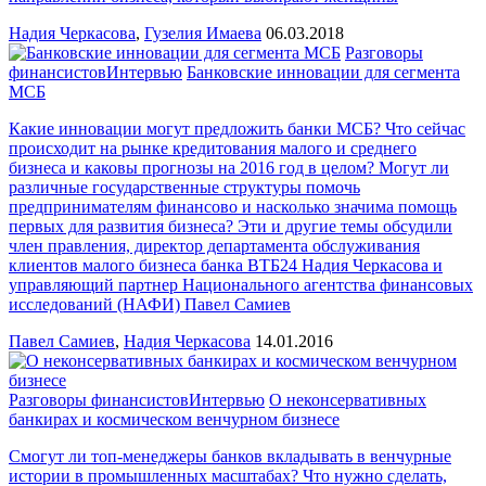
Надия Черкасова
,
Гузелия Имаева
06.03.2018
Разговоры
финансистов
Интервью
Банковские инновации для сегмента
МСБ
Какие инновации могут предложить банки МСБ? Что сейчас
происходит на рынке кредитования малого и среднего
бизнеса и каковы прогнозы на 2016 год в целом? Могут ли
различные государственные структуры помочь
предпринимателям финансово и насколько значима помощь
первых для развития бизнеса? Эти и другие темы обсудили
член правления, директор департамента обслуживания
клиентов малого бизнеса банка ВТБ24 Надия Черкасова и
управляющий партнер Национального агентства финансовых
исследований (НАФИ) Павел Самиев
Павел Самиев
,
Надия Черкасова
14.01.2016
Разговоры финансистов
Интервью
О неконсервативных
банкирах и космическом венчурном бизнесе
Смогут ли топ-менеджеры банков вкладывать в венчурные
истории в промышленных масштабах? Что нужно сделать,