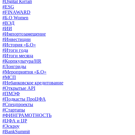
#Digital Китай
#ESG
#FINAWARD
#Б.О Women
#ВЭД
#ИИ
#Импортозамещение
#Инвестиции
#История «Б.О»
#Итоги года
#Итоги месяца
#Корпкультура/HR
#Лонгриды
#Мероприятия «Б.О»
#МСП
#Небанковское кредитование
#Открытые API
#ПМЭФ
#Подкасты ПроЦФА
#Спецпроекты
#Стартапы
#ФИНГРАМОТНОСТЬ
#ЦФА и ЦР
#Эскроу
#BankSummit