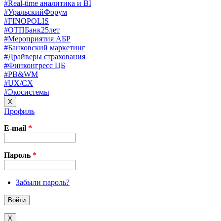
#Real-time аналитика и BI
#УральскийФорум
#FINOPOLIS
#ОТПБанк25лет
#Мероприятия АБР
#Банковский маркетинг
#Драйверы страхования
#Финконгресс ЦБ
#PB&WM
#UX/CX
#Экосистемы
X
Профиль
E-mail
*
Пароль
*
Забыли пароль?
X