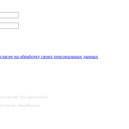
огласие на обработку своих персональных данных
туп к архиву FinLegal-онлайн)
туп к архиву (БанкНадзор)