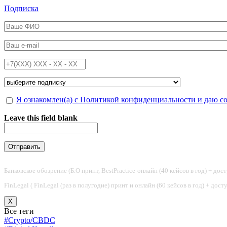
Перейти к основному содержанию
Подписка
ФИО
*
Email
*
Телефон
*
Подписка на
*
Обработка персональных данных
Я ознакомлен(а) с Политикой конфиденциальности и даю с
*
Leave this field blank
Банковское обозрение (Б.О принт, BestPractice-онлайн (40 кейсов в год) + дос
FinLegal ( FinLegal (раз в полугодие) принт и онлайн (60 кейсов в год) + дос
X
Все теги
#Crypto/CBDC