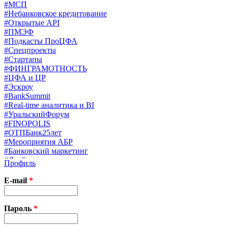
#МСП
#Небанковское кредитование
#Открытые API
#ПМЭФ
#Подкасты ПроЦФА
#Спецпроекты
#Стартапы
#ФИНГРАМОТНОСТЬ
#ЦФА и ЦР
#Эскроу
#BankSummit
#Real-time аналитика и BI
#УральскийФорум
#FINOPOLIS
#ОТПБанк25лет
#Мероприятия АБР
#Банковский маркетинг
#Драйверы страхования
Профиль
#Финконгресс ЦБ
#PB&WM
E-mail
*
#UX/CX
#Экосистемы
X
Пароль
*