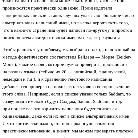
таких вариантов написания может быть много, хотя все они
произносятся практически одинаково. Производители
санкционных списков в таких случаях указывают большое число
альтернативных написаний имен, но высока вероятность того,
что в какой-то стране имя будет написан по-другому, и простой
поиск по всем альтернативным именам не даст результата.
Чтобы решить эту проблему, мы выбрали подход, основанный на
методе фонетического соответствия Бейдера — Морзе (Beider-
Morse): каждое слово, которое нужно проверить, произносится
на разных языках (сейчас их 20 — английский, французский,
немецкий и т.д.), и к сравнению текстового написания
добавляется проверка на похожесть звукового воспроизведения
этого слова. Например, если в списке указан только Saddam, то
созвучными именами будут Саддам, Sadam, Saddame и т.д. —
при поиске все эти варианты написания будут считаться
одинаковыми, даже если их нет в списке альтернативных имен.
И что критически важно, эта проверка осуществляется
практически мгновенно, а значит, мы можем проверять платежи