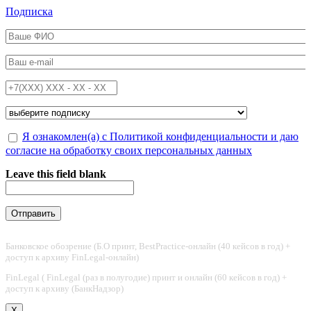
Перейти к основному содержанию
Подписка
ФИО
*
Email
*
Телефон
*
Подписка на
*
Обработка персональных данных
Я ознакомлен(а) с Политикой конфиденциальности и даю
*
согласие на обработку своих персональных данных
Leave this field blank
Банковское обозрение (Б.О принт, BestPractice-онлайн (40 кейсов в год) +
доступ к архиву FinLegal-онлайн)
FinLegal ( FinLegal (раз в полугодие) принт и онлайн (60 кейсов в год) +
доступ к архиву (БанкНадзор)
X