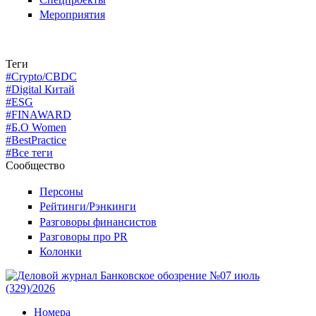
Мероприятия
Теги
#Crypto/CBDC
#Digital Китай
#ESG
#FINAWARD
#Б.О Women
#BestPractice
#Все теги
Сообщество
Персоны
Рейтинги/Рэнкинги
Разговоры финансистов
Разговоры про PR
Колонки
Номера