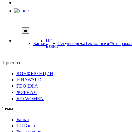
НЕ
Банки
Регуляторика
Технологии
Финграмот
Банки
Проекты
КОНФЕРЕНЦИИ
FINAWARD
ПРО ЦФА
ЖУРНАЛ
Б.О WOMEN
Темы
Банки
НЕ Банки
Регуляторика