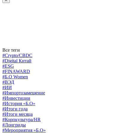
Все теги
#Crypto/CBDC
#Digital Китай
#ESG
#FINAWARD
#Б.О Women
#ВЭД
#ИИ
#Импортозамещение
#Инвестиции
#История «Б.О»
#Итоги года
#Итоги месяца
#Корпкультура/HR
#Лонгриды
#Мероприятия «Б.О»