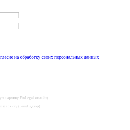
огласие на обработку своих персональных данных
туп к архиву FinLegal-онлайн)
туп к архиву (БанкНадзор)