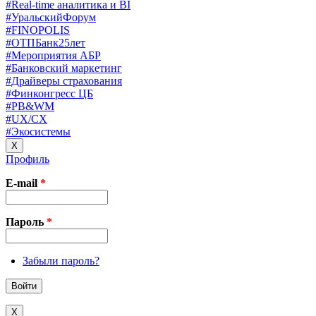
#Real-time аналитика и BI
#УральскийФорум
#FINOPOLIS
#ОТПБанк25лет
#Мероприятия АБР
#Банковский маркетинг
#Драйверы страхования
#Финконгресс ЦБ
#PB&WM
#UX/CX
#Экосистемы
X
Профиль
E-mail
*
Пароль
*
Забыли пароль?
X