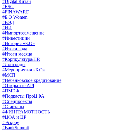
#Digital Китай
#ESG
#FINAWARD
#Б.О Women
#ВЭД
#ИИ
#Импортозамещение
#Инвестиции
#История «Б.О»
#Итоги года
#Итоги месяца
#Корпкультура/HR
#Лонгриды
#Мероприятия «Б.О»
#МСП
#Небанковское кредитование
#Открытые API
#ПМЭФ
#Подкасты ПроЦФА
#Спецпроекты
#Стартапы
#ФИНГРАМОТНОСТЬ
#ЦФА и ЦР
#Эскроу
#BankSummit