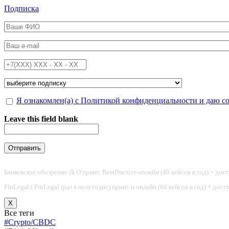
Перейти к основному содержанию
Подписка
ФИО
*
Email
*
Телефон
*
Подписка на
*
Обработка персональных данных
Я ознакомлен(а) с Политикой конфиденциальности и даю с
*
Leave this field blank
Банковское обозрение (Б.О принт, BestPractice-онлайн (40 кейсов в год) + дос
FinLegal ( FinLegal (раз в полугодие) принт и онлайн (60 кейсов в год) + дос
X
Все теги
#Crypto/CBDC