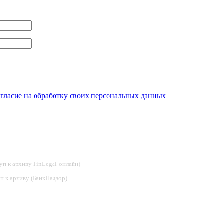
огласие на обработку своих персональных данных
туп к архиву FinLegal-онлайн)
туп к архиву (БанкНадзор)