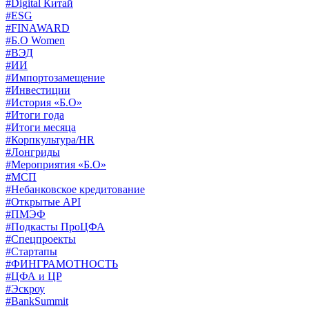
#Digital Китай
#ESG
#FINAWARD
#Б.О Women
#ВЭД
#ИИ
#Импортозамещение
#Инвестиции
#История «Б.О»
#Итоги года
#Итоги месяца
#Корпкультура/HR
#Лонгриды
#Мероприятия «Б.О»
#МСП
#Небанковское кредитование
#Открытые API
#ПМЭФ
#Подкасты ПроЦФА
#Спецпроекты
#Стартапы
#ФИНГРАМОТНОСТЬ
#ЦФА и ЦР
#Эскроу
#BankSummit