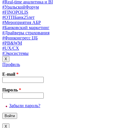
#Real-time аналитика и BI
#УральскийФорум
#FINOPOLIS
#ОТПБанк25лет
#Мероприятия АБР
#Банковский маркетинг
#Драйверы страхования
#Финконгресс ЦБ
#PB&WM
#UX/CX
#Экосистемы
X
Профиль
E-mail
*
Пароль
*
Забыли пароль?
X