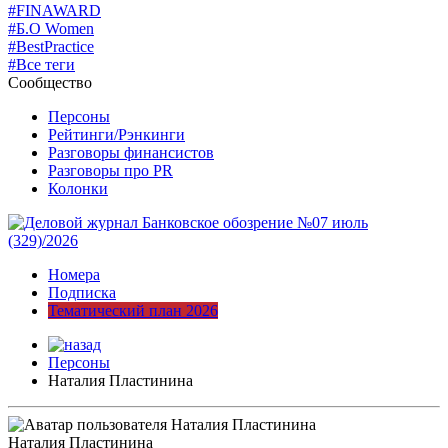
#FINAWARD
#Б.О Women
#BestPractice
#Все теги
Сообщество
Персоны
Рейтинги/Рэнкинги
Разговоры финансистов
Разговоры про PR
Колонки
Номера
Подписка
Тематический план 2026
Персоны
Наталия Пластинина
Наталия Пластинина