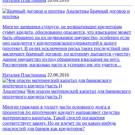
Наталия Пластинина
20.09.2016
Аналитика
Брачный договор и
ипотека
Многие заемщики-супруги, не возвратившие кредиторам
сумму кредита, обоснованно опасаются, что взыскание может
быть обращено на их недвижимое имущество, особенно если
оно находится у кредиторов/залогодержателей в залоге
(ипотеке). В целях исключения риска таких последствий они
заключают брачный договор, по которому пытаются «увести»
данное имущество из-под обращения взыскания на него.
Рассмотрим, насколько часто и успешно им это удается…
Наталия Пластинина
22.06.2016
Аналитика
Чем опасен материнский капитал для банковского
ипотечного кредита (чаcть I)
Многие граждане в уплату части основного долга и
процентов по ипотечному кредиту направляют средства
материнского капитала. Такой способ погашения
соответствует закону. Но не влечет ли он каких-нибудь
опасностей для банков как кредиторов?