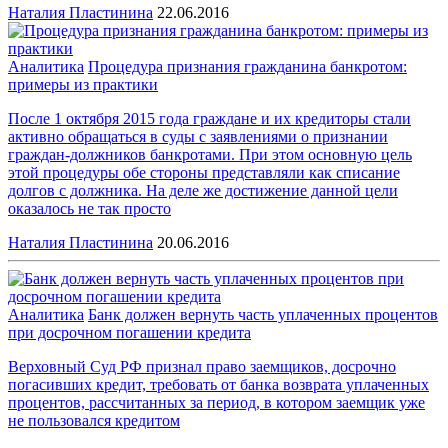
Наталия Пластинина
22.06.2016
Аналитика
Процедура признания гражданина банкротом:
примеры из практики
После 1 октября 2015 года граждане и их кредиторы стали
активно обращаться в суды с заявлениями о признании
граждан-должников банкротами. При этом основную цель
этой процедуры обе стороны представляли как списание
долгов с должника. На деле же достижение данной цели
оказалось не так просто
Наталия Пластинина
20.06.2016
Аналитика
Банк должен вернуть часть уплаченных процентов
при досрочном погашении кредита
Верховный Суд РФ признал право заемщиков, досрочно
погасивших кредит, требовать от банка возврата уплаченных
процентов, рассчитанных за период, в котором заемщик уже
не пользовался кредитом