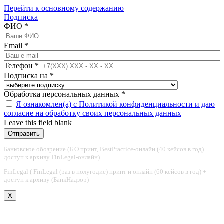
Перейти к основному содержанию
Подписка
ФИО
*
Email
*
Телефон
*
Подписка на
*
Обработка персональных данных
*
Я ознакомлен(а) с Политикой конфиденциальности и даю
согласие на обработку своих персональных данных
Leave this field blank
Банковское обозрение (Б.О принт, BestPractice-онлайн (40 кейсов в год) +
доступ к архиву FinLegal-онлайн)
FinLegal ( FinLegal (раз в полугодие) принт и онлайн (60 кейсов в год) +
доступ к архиву (БанкНадзор)
X