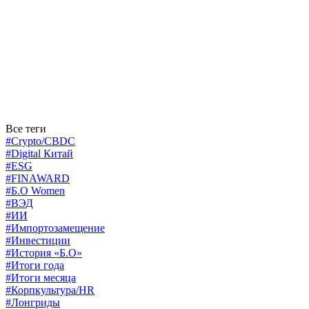
Все теги
#Crypto/CBDC
#Digital Китай
#ESG
#FINAWARD
#Б.О Women
#ВЭД
#ИИ
#Импортозамещение
#Инвестиции
#История «Б.О»
#Итоги года
#Итоги месяца
#Корпкультура/HR
#Лонгриды