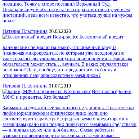
позицию. Точку в споре поставил Верховный Суд.
Проанализируем обстоятельства спора и мотивы судей всех
инстанций, ведь всем известно, что учиться лучше на чужом
опыте
Наталия Пластинина
20.03.2020
Best-practice
Бесконечный кредит
Банковские специалисты знают, что обычный кредит
(исключая микрокредиты, по которым уже неоднократно
ужесточалось регулирование) при неисполнении заемщиком
обязательств может стать… вечным. В каких случаях такое
возможно? Да и, вообще, что предпринимать банку в
отношениях с недобросовестным заемщиком?
Наталия Пластинина
01.07.2019
Best-practice
Банки,
МФО и проценты. Кто больше?
Займами, кредитами сейчас никого не удивишь. Практически
любое юридическое и физическое лицо (если оно
соответствуют параметрам, предъявляемым кредиторами к
заемщикам) рано или поздно пользуется заемными средствами
— в личных целях или для бизнеса. Схема работы и
взаимоотношения кредиторов-банков с заемщиками —