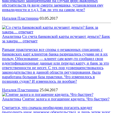
максимально защищенными на случай форс-мажорных
обстоятельств (в виде смерти заемщика, установления ему
инвалидности и т.д.). Так ли это на самом деле?
Наталия Пластинина
03.05.2017
Аналитика
Со счета банковской карты исчезают деньги? Банк
за хакера… отвечает
Раньше практически все споры о незаконных списаниях с
банковских карт клиентов банка разрешались судами не в их
пользу. Обоснование — клиент сам кому-то сообщил свои
идентификационные данные или передал карту, и банк за это
ответственности не несет. С тех пор усовершенствовалось
законодательство в данной области регулирования, была
наработана большая база практики. Что изменилось в
позициях судов? И изменилось ли вообще?
Наталия Пластинина
25.04.2017
Аналитика
Снятие залога и погашение кредита. Что быстрее?
Считается, что сначала необходимо погасить кредит
(выполнить иное денежное обязательство), и лишь затем залог,