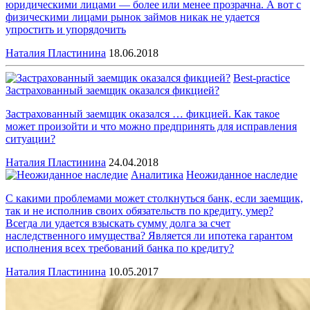
юридическими лицами — более или менее прозрачна. А вот с
физическими лицами рынок займов никак не удается
упростить и упорядочить
Наталия Пластинина
18.06.2018
Best-practice
Застрахованный заемщик оказался фикцией?
Застрахованный заемщик оказался … фикцией. Как такое
может произойти и что можно предпринять для исправления
ситуации?
Наталия Пластинина
24.04.2018
Аналитика
Неожиданное наследие
C какими проблемами может столкнуться банк, если заемщик,
так и не исполнив своих обязательств по кредиту, умер?
Всегда ли удается взыскать сумму долга за счет
наследственного имущества? Является ли ипотека гарантом
исполнения всех требований банка по кредиту?
Наталия Пластинина
10.05.2017