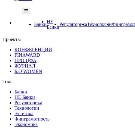
НЕ
Банки
Регуляторика
Технологии
Финграмот
Банки
Проекты
КОНФЕРЕНЦИИ
FINAWARD
ПРО ЦФА
ЖУРНАЛ
Б.О WOMEN
Темы
Банки
НЕ Банки
Регуляторика
Технологии
Эстетика
Финграмотность
Экономика