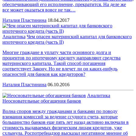
обеспечивающий его исполнение, прекратится. На деле же
все может оказаться вовсе не так…
Наталия Пластинина
18.04.2017
Аналитика
Чем опасен материнский капитал для банковского
ипотечного кредита (чаcть II)
Многие граждане в уплату части основного долга и
процентов по ипотечному кредиту направляют средства
материнского капитала. Такой способ погашения
соответствует Закону. Но не влечет ли он каких-нибудь
опасностей для банков как кредиторов?
Наталия Пластинина
06.10.2016
Аналитика
Неосновательные обогащения банков
Волна споров между гражданами и банками по поводу
взимания комиссий за ведение ссудного счета, которые
большинство банков еще пять лет назад активно включали в
стоимость выдаваемых физическим лицам кредитов, уже
схлынула. Роспотребнадзор высказал негативное мнение об