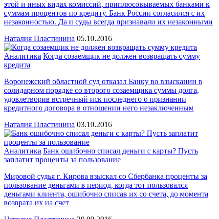
этой и иных видах комиссий, приплюсовываемых банками к
суммам процентов по кредиту. Банк России согласился с их
незаконностью. Да и суды всегда признавали их незаконными
Наталия Пластинина
05.10.2016
Аналитика
Когда созаемщик не должен возвращать сумму
кредита
Воронежский областной суд отказал Банку во взыскании в
солидарном порядке со второго созаемщика суммы долга,
удовлетворив встречный иск последнего о признании
кредитного договора в отношении него незаключенным
Наталия Пластинина
03.10.2016
Аналитика
Банк ошибочно списал деньги с карты? Пусть
заплатит проценты за пользование
Мировой судья г. Кирова взыскал со Сбербанка проценты за
пользование деньгами в период, когда тот пользовался
деньгами клиента, ошибочно списав их со счета, до момента
возврата их на счет