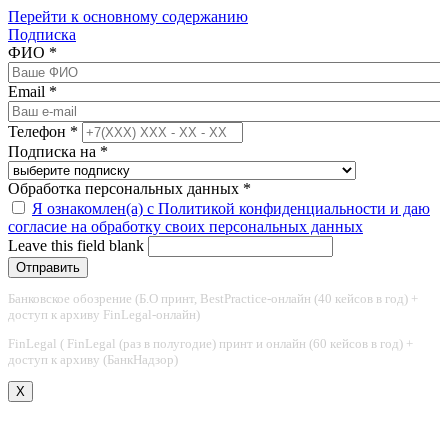
Перейти к основному содержанию
Подписка
ФИО
*
Email
*
Телефон
*
Подписка на
*
Обработка персональных данных
*
Я ознакомлен(а) с Политикой конфиденциальности и даю
согласие на обработку своих персональных данных
Leave this field blank
Банковское обозрение (Б.О принт, BestPractice-онлайн (40 кейсов в год) +
доступ к архиву FinLegal-онлайн)
FinLegal ( FinLegal (раз в полугодие) принт и онлайн (60 кейсов в год) +
доступ к архиву (БанкНадзор)
X