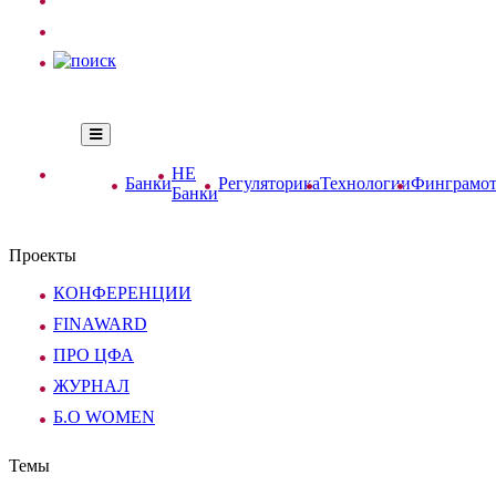
НЕ
Банки
Регуляторика
Технологии
Финграмот
Банки
Проекты
КОНФЕРЕНЦИИ
FINAWARD
ПРО ЦФА
ЖУРНАЛ
Б.О WOMEN
Темы