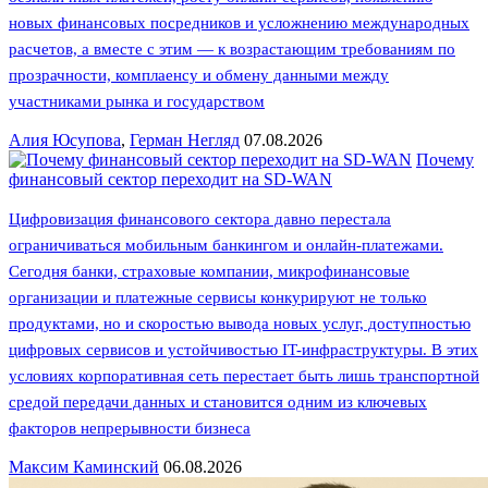
новых финансовых посредников и усложнению международных
расчетов, а вместе с этим — к возрастающим требованиям по
прозрачности, комплаенсу и обмену данными между
участниками рынка и государством
Алия Юсупова
,
Герман Негляд
07.08.2026
Почему
финансовый сектор переходит на SD-WAN
Цифровизация финансового сектора давно перестала
ограничиваться мобильным банкингом и онлайн-платежами.
Сегодня банки, страховые компании, микрофинансовые
организации и платежные сервисы конкурируют не только
продуктами, но и скоростью вывода новых услуг, доступностью
цифровых сервисов и устойчивостью IT-инфраструктуры. В этих
условиях корпоративная сеть перестает быть лишь транспортной
средой передачи данных и становится одним из ключевых
факторов непрерывности бизнеса
Максим Каминский
06.08.2026