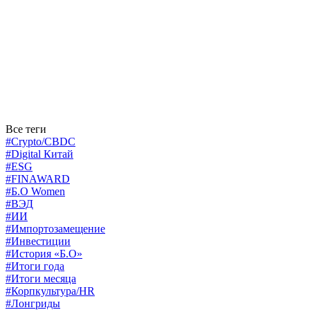
Все теги
#Crypto/CBDC
#Digital Китай
#ESG
#FINAWARD
#Б.О Women
#ВЭД
#ИИ
#Импортозамещение
#Инвестиции
#История «Б.О»
#Итоги года
#Итоги месяца
#Корпкультура/HR
#Лонгриды