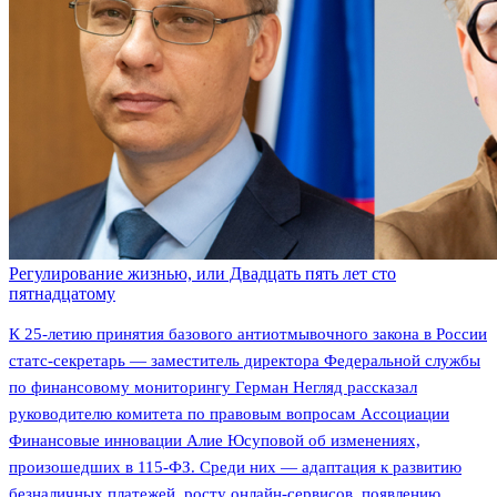
Регулирование жизнью, или Двадцать пять лет сто
пятнадцатому
К 25-летию принятия базового антиотмывочного закона в России
статс-секретарь — заместитель директора Федеральной службы
по финансовому мониторингу Герман Негляд рассказал
руководителю комитета по правовым вопросам Ассоциации
Финансовые инновации Алие Юсуповой об изменениях,
произошедших в 115-ФЗ. Среди них — адаптация к развитию
безналичных платежей, росту онлайн-сервисов, появлению