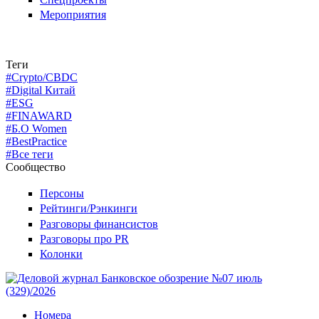
Мероприятия
Теги
#Crypto/CBDC
#Digital Китай
#ESG
#FINAWARD
#Б.О Women
#BestPractice
#Все теги
Сообщество
Персоны
Рейтинги/Рэнкинги
Разговоры финансистов
Разговоры про PR
Колонки
Номера