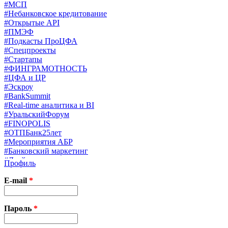
#МСП
#Небанковское кредитование
#Открытые API
#ПМЭФ
#Подкасты ПроЦФА
#Спецпроекты
#Стартапы
#ФИНГРАМОТНОСТЬ
#ЦФА и ЦР
#Эскроу
#BankSummit
#Real-time аналитика и BI
#УральскийФорум
#FINOPOLIS
#ОТПБанк25лет
#Мероприятия АБР
#Банковский маркетинг
#Драйверы страхования
Профиль
#Финконгресс ЦБ
#PB&WM
E-mail
*
#UX/CX
#Экосистемы
X
Пароль
*