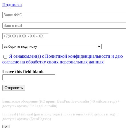
Перейти к основному содержанию
Подписка
ФИО
*
Email
*
Телефон
*
Подписка на
*
Обработка персональных данных
Я ознакомлен(а) с Политикой конфиденциальности и даю
*
согласие на обработку своих персональных данных
Leave this field blank
Банковское обозрение (Б.О принт, BestPractice-онлайн (40 кейсов в год) +
доступ к архиву FinLegal-онлайн)
FinLegal ( FinLegal (раз в полугодие) принт и онлайн (60 кейсов в год) +
доступ к архиву (БанкНадзор)
X