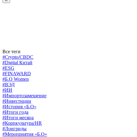
Все теги
#Crypto/CBDC
#Digital Китай
#ESG
#FINAWARD
#Б.О Women
#ВЭД
#ИИ
#Импортозамещение
#Инвестиции
#История «Б.О»
#Итоги года
#Итоги месяца
#Корпкультура/HR
#Лонгриды
#Мероприятия «Б.О»