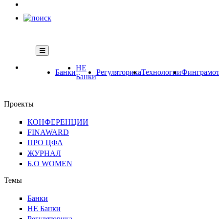
НЕ
Банки
Регуляторика
Технологии
Финграмот
Банки
Проекты
КОНФЕРЕНЦИИ
FINAWARD
ПРО ЦФА
ЖУРНАЛ
Б.О WOMEN
Темы
Банки
НЕ Банки
Регуляторика