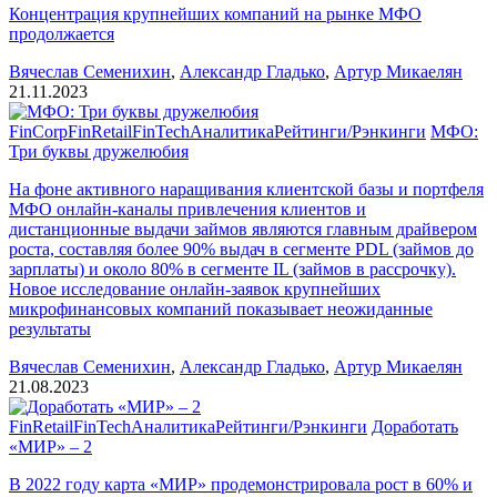
Концентрация крупнейших компаний на рынке МФО
продолжается
Вячеслав Семенихин
,
Александр Гладько
,
Артур Микаелян
21.11.2023
FinCorp
FinRetail
FinTech
Аналитика
Рейтинги/Рэнкинги
МФО:
Три буквы дружелюбия
На фоне активного наращивания клиентской базы и портфеля
МФО онлайн-каналы привлечения клиентов и
дистанционные выдачи займов являются главным драйвером
роста, составляя более 90% выдач в сегменте PDL (займов до
зарплаты) и около 80% в сегменте IL (займов в рассрочку).
Новое исследование онлайн-заявок крупнейших
микрофинансовых компаний показывает неожиданные
результаты
Вячеслав Семенихин
,
Александр Гладько
,
Артур Микаелян
21.08.2023
FinRetail
FinTech
Аналитика
Рейтинги/Рэнкинги
Доработать
«МИР» – 2
В 2022 году карта «МИР» продемонстрировала рост в 60% и