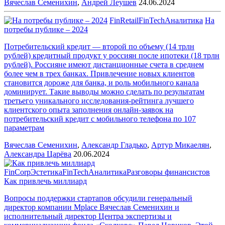
Вячеслав Семенихин
,
Андрей Леушев
24.06.2024
FinRetail
FinTech
Аналитика
На
потребы публике – 2024
Потребительский кредит — второй по объему (14 трлн
рублей) кредитный продукт у россиян после ипотеки (18 трлн
рублей). Россияне имеют дистанционные счета в среднем
более чем в трех банках. Привлечение новых клиентов
становится дороже для банка, и роль мобильного канала
доминирует. Такие выводы можно сделать по результатам
третьего уникального исследования-рейтинга лучшего
клиентского опыта заполнения онлайн-заявок на
потребительский кредит с мобильного телефона по 107
параметрам
Вячеслав Семенихин
,
Александр Гладько
,
Артур Микаелян
,
Александра Царёва
20.06.2024
FinCorp
Эстетика
FinTech
Аналитика
Разговоры финансистов
Как привлечь миллиард
Вопросы поддержки стартапов обсудили генеральный
директор компании Mplace Вячеслав Семенихин и
исполнительный директор Центра экспертизы и