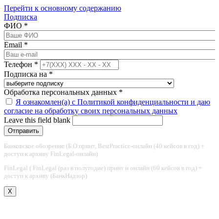
Перейти к основному содержанию
Подписка
ФИО
*
Email
*
Телефон
*
Подписка на
*
Обработка персональных данных
*
Я ознакомлен(а) с Политикой конфиденциальности и даю
согласие на обработку своих персональных данных
Leave this field blank
Банковское обозрение (Б.О принт, BestPractice-онлайн (40 кейсов в год) +
доступ к архиву FinLegal-онлайн)
FinLegal ( FinLegal (раз в полугодие) принт и онлайн (60 кейсов в год) +
доступ к архиву (БанкНадзор)
X