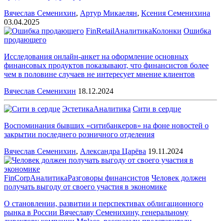
Вячеслав Семенихин
,
Артур Микаелян
,
Ксения Семенихина
03.04.2025
FinRetail
Аналитика
Колонки
Ошибка
продающего
Исследования онлайн-анкет на оформление основных
финансовых продуктов показывают, что финансистов более
чем в половине случаев не интересует мнение клиентов
Вячеслав Семенихин
18.12.2024
Эстетика
Аналитика
Сити в сердце
Воспоминания бывших «ситибанкеров» на фоне новостей о
закрытии последнего розничного отделения
Вячеслав Семенихин
,
Александра Царёва
19.11.2024
FinCorp
Аналитика
Разговоры финансистов
Человек должен
получать выгоду от своего участия в экономике
О становлении, развитии и перспективах облигационного
рынка в России Вячеславу Семенихину, генеральному