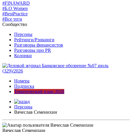
#FINAWARD
#Б.О Women
#BestPractice
#Все теги
Сообщество
Персоны
Рейтинги/Рэнкинги
Разговоры финансистов
Разговоры про PR
Колонки
Номера
Подписка
Тематический план 2026
Персоны
Вячеслав Семенихин
Вячеслав Семенихин