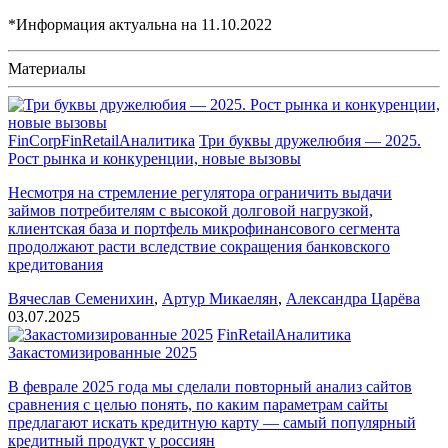
*Информация актуальна на
11.10.2022
Материалы
FinCorp
FinRetail
Аналитика
Три буквы дружелюбия — 2025.
Рост рынка и конкуренции, новые вызовы
Несмотря на стремление регулятора ограничить выдачи
займов потребителям с высокой долговой нагрузкой,
клиентская база и портфель микрофинансового сегмента
продолжают расти вследствие сокращения банковского
кредитования
Вячеслав Семенихин
,
Артур Микаелян
,
Александра Царёва
03.07.2025
FinRetail
Аналитика
Закастомизированные 2025
В феврале 2025 года мы сделали повторный анализ сайтов
сравнения с целью понять, по каким параметрам сайты
предлагают искать кредитную карту — самый популярный
кредитный продукт у россиян