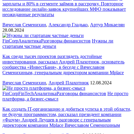
зарплаты и 80% в сегменте займов в рассрочку. Повторное
исследование онлайн-заявок крупнейших МФО показывает
неожиданные результаты
Вячеслав Семенихин
,
Александр Гладько
,
Артур Микаелян
28.08.2024
FinCorp
Аналитика
Разговоры финансистов
Нужны ли
стартапам частные деньги
Как среди тысяч проектов разглядеть достойные
инвестирования, рассказал Андрей Плахотнюк, основатель
сообщества «ИнвестБаня», в беседе с Вячеславом
Семенихиным, генеральным директором компании Mplace
Вячеслав Семенихин
,
Андрей Плахотнюк
12.08.2024
FinCorp
FinTech
Аналитика
Разговоры финансистов
Не просто
платформа, а бизнес-смысл
Как создать IT-организацию и добиться успеха в этой области,
не будучи программистом, рассказал президент компании
«Фазум» Андрей Леушев в разговоре с генеральным
директором компании Mplace Вячеславом Семенихиным