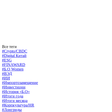
Все теги
#Crypto/CBDC
#Digital Китай
#ESG
#FINAWARD
#Б.О Women
#ВЭД
#ИИ
#Импортозамещение
#Инвестиции
#История «Б.О»
#Итоги года
#Итоги месяца
#Корпкультура/HR
#Лонгриды