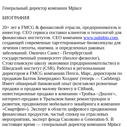
Генеральный директор компании Mplace
БИОГРАФИЯ
20+ лет в FMCG & финансовой отрасли, предприниматель и
инвестор. CEO сервиса поставки клиентов и технологий для
финансовых институтов. CEO компании
www.palmbio.com
,
создающей современные таргетированные биомолекулы для
лечения слепоты, ишемии, и определенных раковых
заболеваний. Окончил Санкт - Петербургский
государственный университет (биолог-физиолог),
Стокгольмскую школу экономики (предпринимательство) и
Шведский институт (CSR). Работал в региональным
директором в FMCG компаниях Пепси, Марс, директором по
продажам Балтик Бевериджиз Холдинг (теперь — Carlsberg).
Имеет обширный банковский опыт (возглавлял розничные
продажи и продажи малому бизнесу в Citibank,
инвестиционные продажи в компании «Тройка-¬Диалог»,
интернет-продажи в Уральском банке реконструкции и
развития, продвижение мобильного эквайринга в компании
«Смартфин»). Эксперт в области цифрового продвижения
финансовых продуктов, частый спикер на отраслевых
мероприятиях, эксперт фонда Сколково и Generation-S. В
настоящее время — генеральный директор компании Mplace