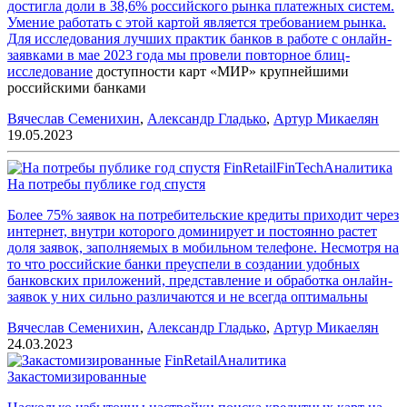
достигла доли в 38,6% российского рынка платежных систем.
Умение работать с этой картой является требованием рынка.
Для исследования лучших практик банков в работе с онлайн-
заявками в мае 2023 года мы провели повторное
блиц-
исследование
доступности карт «МИР» крупнейшими
российскими банками
Вячеслав Семенихин
,
Александр Гладько
,
Артур Микаелян
19.05.2023
FinRetail
FinTech
Аналитика
На потребы публике год спустя
Более 75% заявок на потребительские кредиты приходит через
интернет, внутри которого доминирует и постоянно растет
доля заявок, заполняемых в мобильном телефоне. Несмотря на
то что российские банки преуспели в создании удобных
банковских приложений, представление и обработка онлайн-
заявок у них сильно различаются и не всегда оптимальны
Вячеслав Семенихин
,
Александр Гладько
,
Артур Микаелян
24.03.2023
FinRetail
Аналитика
Закастомизированные