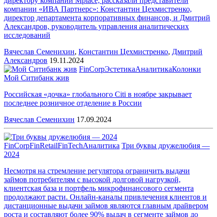
директору компании Mplace, рассказали представители
компании «ИВА Партнерс»: Константин Цехмистренко,
директор департамента корпоративных финансов, и Дмитрий
Александров, руководитель управления аналитических
исследований
Вячеслав Семенихин
,
Константин Цехмистренко
,
Дмитрий
Александров
19.11.2024
FinCorp
Эстетика
Аналитика
Колонки
Мой Ситибанк жив
Российская «дочка» глобального Citi в ноябре закрывает
последнее розничное отделение в России
Вячеслав Семенихин
17.09.2024
FinCorp
FinRetail
FinTech
Аналитика
Три буквы дружелюбия —
2024
Несмотря на стремление регулятора ограничить выдачи
займов потребителям с высокой долговой нагрузкой,
клиентская база и портфель микрофинансового сегмента
продолжают расти. Онлайн-каналы привлечения клиентов и
дистанционные выдачи займов являются главным драйвером
роста и составляют более 90% выдач в сегменте займов до