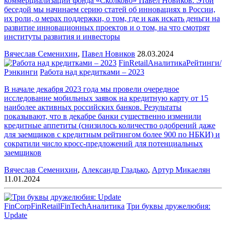
коммерциализации фонда «Сколково» Павел Новиков. Этой
беседой мы начинаем серию статей об инновациях в России,
их роли, о мерах поддержки, о том, где и как искать деньги на
развитие инновационных проектов и о том, на что смотрят
институты развития и инвесторы
Вячеслав Семенихин
,
Павел Новиков
28.03.2024
FinRetail
Аналитика
Рейтинги/
Рэнкинги
Работа над кредитками – 2023
В начале декабря 2023 года мы провели очередное
исследование мобильных заявок на кредитную карту от 15
наиболее активных российских банков. Результаты
показывают, что в декабре банки существенно изменили
кредитные аппетиты (снизилось количество одобрений даже
для заемщиков с кредитным рейтингом более 900 по НБКИ) и
сократили число кросс-предложений для потенциальных
заемщиков
Вячеслав Семенихин
,
Александр Гладько
,
Артур Микаелян
11.01.2024
FinCorp
FinRetail
FinTech
Аналитика
Три буквы дружелюбия:
Update