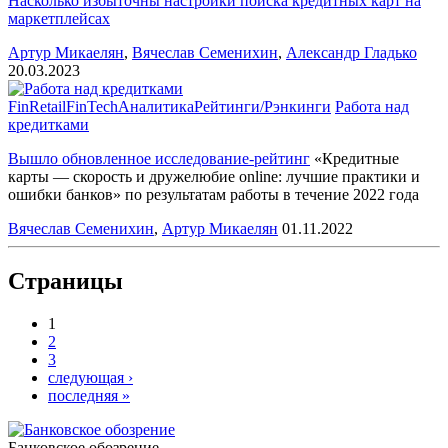
Насколько избыточны настройки поиска кредитных карт на
маркетплейсах
Артур Микаелян
,
Вячеслав Семенихин
,
Александр Гладько
20.03.2023
FinRetail
FinTech
Аналитика
Рейтинги/Рэнкинги
Работа над
кредитками
Вышло обновленное
исследование-рейтинг
«Кредитные
карты — скорость и дружелюбие online: лучшие практики и
ошибки банков» по результатам работы в течение 2022 года
Вячеслав Семенихин
,
Артур Микаелян
01.11.2022
Страницы
1
2
3
следующая ›
последняя »
Банковское обозрение