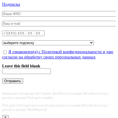
Перейти к основному содержанию
Подписка
ФИО
*
Email
*
Телефон
*
Подписка на
*
Обработка персональных данных
Я ознакомлен(а) с Политикой конфиденциальности и даю
*
согласие на обработку своих персональных данных
Leave this field blank
Банковское обозрение (Б.О принт, BestPractice-онлайн (40 кейсов в год) +
доступ к архиву FinLegal-онлайн)
FinLegal ( FinLegal (раз в полугодие) принт и онлайн (60 кейсов в год) +
доступ к архиву (БанкНадзор)
X