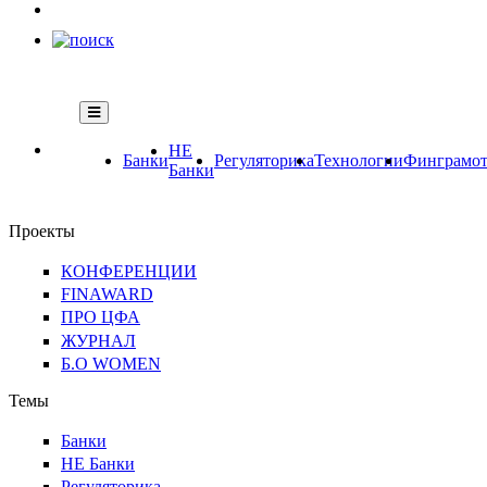
НЕ
Банки
Регуляторика
Технологии
Финграмот
Банки
Проекты
КОНФЕРЕНЦИИ
FINAWARD
ПРО ЦФА
ЖУРНАЛ
Б.О WOMEN
Темы
Банки
НЕ Банки
Регуляторика