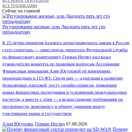
ВСЕ НОВОСТИ И РЕЛИЗЫ
ВСЕ ПУБЛИКАЦИИ
Сейчас на главной
Регулирование жизнью, или Двадцать пять лет сто
пятнадцатому
К 25-летию принятия базового антиотмывочного закона в России
статс-секретарь — заместитель директора Федеральной службы
по финансовому мониторингу Герман Негляд рассказал
руководителю комитета по правовым вопросам Ассоциации
Финансовые инновации Алие Юсуповой об изменениях,
произошедших в 115-ФЗ. Среди них — адаптация к развитию
безналичных платежей, росту онлайн-сервисов, появлению
новых финансовых посредников и усложнению международных
расчетов, а вместе с этим — к возрастающим требованиям по
прозрачности, комплаенсу и обмену данными между
участниками рынка и государством
Алия Юсупова
,
Герман Негляд
07.08.2026
Почему