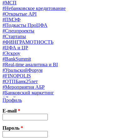
#МСП
#Небанковское кредитование
#Открытые API
#ПМЭФ
#Подкасты ПроЦФА
#Спецпроекты
#Стартапы
#ФИНГРАМОТНОСТЬ
#ЦФА и ЦР
#Эскроу
#BankSummit
#Real-time аналитика и BI
#УральскийФорум
#FINOPOLIS
#ОТПБанк25лет
#Мероприятия АБР
#Банковский маркетинг
#Драйверы страхования
Профиль
#Финконгресс ЦБ
#PB&WM
E-mail
*
#UX/CX
#Экосистемы
X
Пароль
*