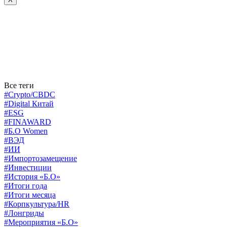
Все теги
#Crypto/CBDC
#Digital Китай
#ESG
#FINAWARD
#Б.О Women
#ВЭД
#ИИ
#Импортозамещение
#Инвестиции
#История «Б.О»
#Итоги года
#Итоги месяца
#Корпкультура/HR
#Лонгриды
#Мероприятия «Б.О»