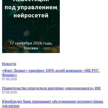
Новости
«Флит Лизинг» приобрел 100% долей компании «МБ РУС
Финанс»
07.08.2026
Правительство определило критерии «национального» ИИ
07.08.2026
ЮниКредит Банк прекращает обслуживание интернет-банка
для юрлиц