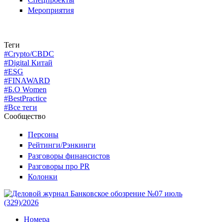
Мероприятия
Теги
#Crypto/CBDC
#Digital Китай
#ESG
#FINAWARD
#Б.О Women
#BestPractice
#Все теги
Сообщество
Персоны
Рейтинги/Рэнкинги
Разговоры финансистов
Разговоры про PR
Колонки
Номера