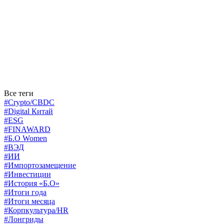
Все теги
#Crypto/CBDC
#Digital Китай
#ESG
#FINAWARD
#Б.О Women
#ВЭД
#ИИ
#Импортозамещение
#Инвестиции
#История «Б.О»
#Итоги года
#Итоги месяца
#Корпкультура/HR
#Лонгриды