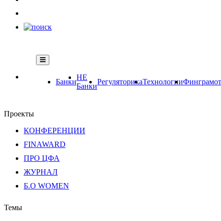
НЕ
Банки
Регуляторика
Технологии
Финграмот
Банки
Проекты
КОНФЕРЕНЦИИ
FINAWARD
ПРО ЦФА
ЖУРНАЛ
Б.О WOMEN
Темы