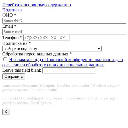
Перейти к основному содержанию
Подписка
ФИО
*
Email
*
Телефон
*
Подписка на
*
Обработка персональных данных
*
Я ознакомлен(а) с Политикой конфиденциальности и даю
согласие на обработку своих персональных данных
Leave this field blank
Банковское обозрение (Б.О принт, BestPractice-онлайн (40 кейсов в год) +
доступ к архиву FinLegal-онлайн)
FinLegal ( FinLegal (раз в полугодие) принт и онлайн (60 кейсов в год) +
доступ к архиву (БанкНадзор)
X