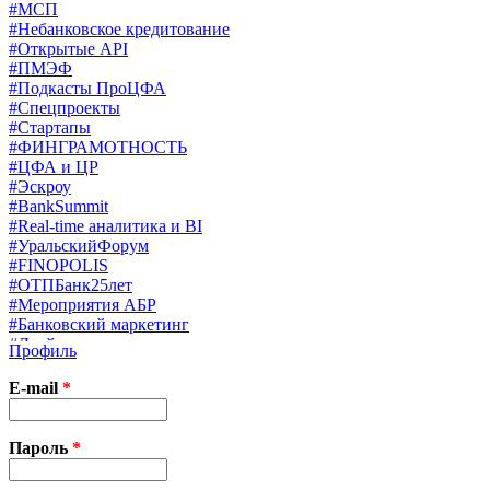
#МСП
#Небанковское кредитование
#Открытые API
#ПМЭФ
#Подкасты ПроЦФА
#Спецпроекты
#Стартапы
#ФИНГРАМОТНОСТЬ
#ЦФА и ЦР
#Эскроу
#BankSummit
#Real-time аналитика и BI
#УральскийФорум
#FINOPOLIS
#ОТПБанк25лет
#Мероприятия АБР
#Банковский маркетинг
#Драйверы страхования
Профиль
#Финконгресс ЦБ
#PB&WM
E-mail
*
#UX/CX
#Экосистемы
X
Пароль
*