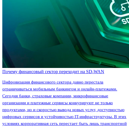
Почему финансовый сектор переходит на SD-WAN
Цифровизация финансового сектора давно перестала
ограничиваться мобильным банкингом и онлайн-платежами.
Сегодня банки, страховые компании, микрофинансовые
организации и платежные сервисы конкурируют не только
продуктами, но и скоростью вывода новых услуг, доступностью
цифровых сервисов и устойчивостью IT-инфраструктуры. В этих
условиях корпоративная сеть перестает быть лишь транспортной