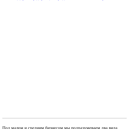
Под малом и средним бизнесом мы подразумеваем два вида