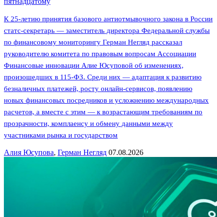
пятнадцатому
К 25-летию принятия базового антиотмывочного закона в России
статс-секретарь — заместитель директора Федеральной службы
по финансовому мониторингу Герман Негляд рассказал
руководителю комитета по правовым вопросам Ассоциации
Финансовые инновации Алие Юсуповой об изменениях,
произошедших в 115-ФЗ. Среди них — адаптация к развитию
безналичных платежей, росту онлайн-сервисов, появлению
новых финансовых посредников и усложнению международных
расчетов, а вместе с этим — к возрастающим требованиям по
прозрачности, комплаенсу и обмену данными между
участниками рынка и государством
Алия Юсупова
,
Герман Негляд
07.08.2026