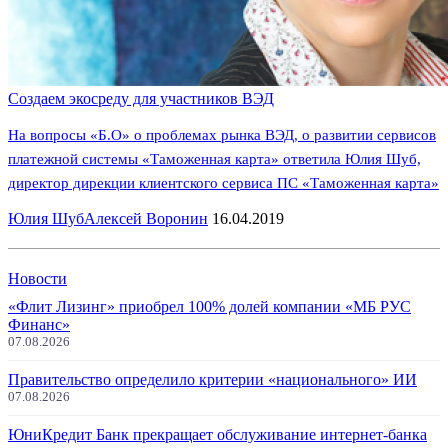
Создаем экосреду для участников ВЭД
На вопросы «Б.О» о проблемах рынка ВЭД, о развитии сервисов
платежной системы «Таможенная карта» ответила Юлия Шуб,
директор дирекции клиентского сервиса ПС «Таможенная карта»
Юлия Шуб
Алексей Воронин
16.04.2019
Новости
«Флит Лизинг» приобрел 100% долей компании «МБ РУС
Финанс»
07.08.2026
Правительство определило критерии «национального» ИИ
07.08.2026
ЮниКредит Банк прекращает обслуживание интернет-банка