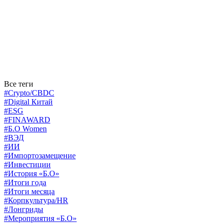
Все теги
#Crypto/CBDC
#Digital Китай
#ESG
#FINAWARD
#Б.О Women
#ВЭД
#ИИ
#Импортозамещение
#Инвестиции
#История «Б.О»
#Итоги года
#Итоги месяца
#Корпкультура/HR
#Лонгриды
#Мероприятия «Б.О»