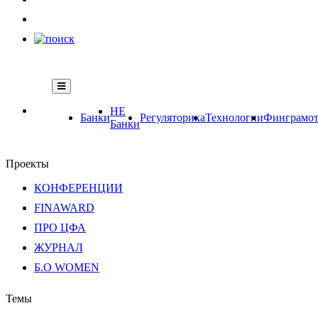
НЕ
Банки
Регуляторика
Технологии
Финграмот
Банки
Проекты
КОНФЕРЕНЦИИ
FINAWARD
ПРО ЦФА
ЖУРНАЛ
Б.О WOMEN
Темы