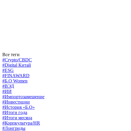
Все теги
#Crypto/CBDC
#Digital Китай
#ESG
#FINAWARD
#Б.О Women
#ВЭД
#ИИ
#Импортозамещение
#Инвестиции
#История «Б.О»
#Итоги года
#Итоги месяца
#Корпкультура/HR
#Лонгриды