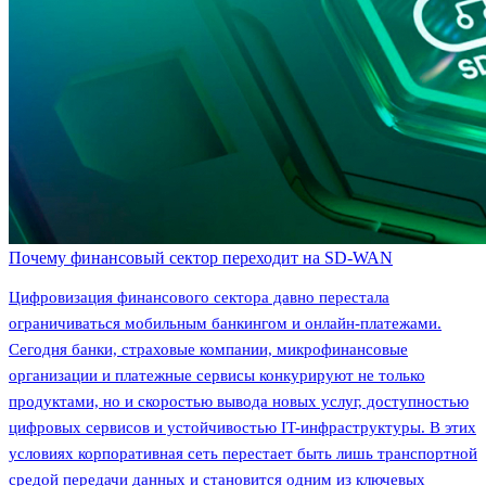
Почему финансовый сектор переходит на SD-WAN
Цифровизация финансового сектора давно перестала
ограничиваться мобильным банкингом и онлайн-платежами.
Сегодня банки, страховые компании, микрофинансовые
организации и платежные сервисы конкурируют не только
продуктами, но и скоростью вывода новых услуг, доступностью
цифровых сервисов и устойчивостью IT-инфраструктуры. В этих
условиях корпоративная сеть перестает быть лишь транспортной
средой передачи данных и становится одним из ключевых