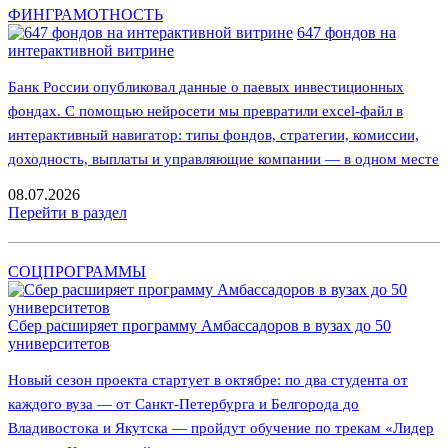
ФИНГРАМОТНОСТЬ
647 фондов на
интерактивной витрине
Банк России опубликовал данные о паевых инвестиционных
фондах. С помощью нейросети мы превратили excel-файл в
интерактивный навигатор: типы фондов, стратегии, комиссии,
доходность, выплаты и управляющие компании — в одном месте
08.07.2026
Перейти в раздел
СОЦПРОГРАММЫ
Сбер расширяет программу Амбассадоров в вузах до 50
университетов
Новый сезон проекта стартует в октябре: по два студента от
каждого вуза — от Санкт-Петербурга и Белгорода до
Владивостока и Якутска — пройдут обучение по трекам «Лидер