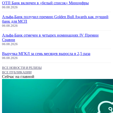
ОТП Банк включен в «белый список» Минцифры
06.08.2026
Альфа-Банк получил премию Golden Bull Awards как лучший
банк для МСП
06.08.2026
Альфа-Банк отмечен в четырех номинациях IV Премии
Сравни
06.08.2026
Выручка МГКЛ за семь месяцев выросла в 2,5 раза
06.08.2026
ВСЕ НОВОСТИ И РЕЛИЗЫ
ВСЕ ПУБЛИКАЦИИ
Сейчас на главной