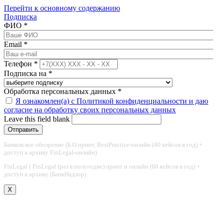
Перейти к основному содержанию
Подписка
ФИО
*
Email
*
Телефон
*
Подписка на
*
Обработка персональных данных
*
Я ознакомлен(а) с Политикой конфиденциальности и даю
согласие на обработку своих персональных данных
Leave this field blank
Банковское обозрение (Б.О принт, BestPractice-онлайн (40 кейсов в год) +
доступ к архиву FinLegal-онлайн)
FinLegal ( FinLegal (раз в полугодие) принт и онлайн (60 кейсов в год) +
доступ к архиву (БанкНадзор)
X