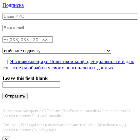
Перейти к основному содержанию
Подписка
ФИО
*
Email
*
Телефон
*
Подписка на
*
Обработка персональных данных
Я ознакомлен(а) с Политикой конфиденциальности и даю
*
согласие на обработку своих персональных данных
Leave this field blank
Банковское обозрение (Б.О принт, BestPractice-онлайн (40 кейсов в год) +
доступ к архиву FinLegal-онлайн)
FinLegal ( FinLegal (раз в полугодие) принт и онлайн (60 кейсов в год) +
доступ к архиву (БанкНадзор)
X