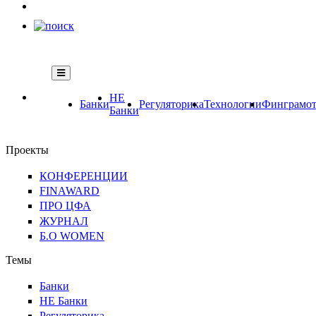
НЕ
Банки
Регуляторика
Технологии
Финграмот
Банки
Проекты
КОНФЕРЕНЦИИ
FINAWARD
ПРО ЦФА
ЖУРНАЛ
Б.О WOMEN
Темы
Банки
НЕ Банки
Регуляторика