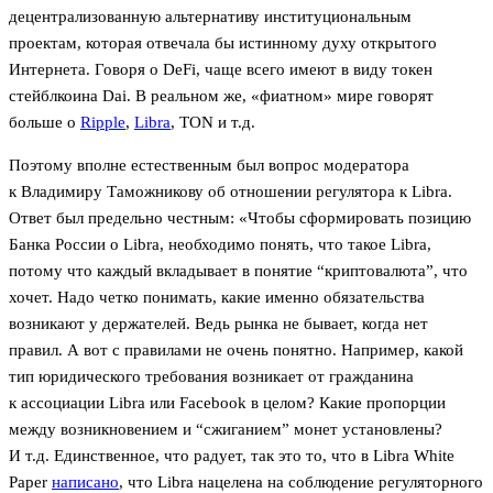
децентрализованную альтернативу институциональным
проектам, которая отвечала бы истинному духу открытого
Интернета. Говоря о DeFi, чаще всего имеют в виду токен
стейблкоина Dai. В реальном же, «фиатном» мире говорят
больше о
Ripple
,
Libra
, TON и т.д.
Поэтому вполне естественным был вопрос модератора
к Владимиру Таможникову об отношении регулятора к Libra.
Ответ был предельно честным: «Чтобы сформировать позицию
Банка России о Libra, необходимо понять, что такое Libra,
потому что каждый вкладывает в понятие “криптовалюта”, что
хочет. Надо четко понимать, какие именно обязательства
возникают у держателей. Ведь рынка не бывает, когда нет
правил. А вот с правилами не очень понятно. Например, какой
тип юридического требования возникает от гражданина
к ассоциации Libra или Facebook в целом? Какие пропорции
между возникновением и “сжиганием” монет установлены?
И т.д. Единственное, что радует, так это то, что в Libra White
Paper
написано
, что Libra нацелена на соблюдение регуляторного