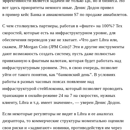
эффективности является задачей не только ЦБ, но и бизнеса. Но
вот здесь приоритеты немного иные. Денис Додон привел
в пример кейс Банка и авиакомпании S7 по продаже авиабилетов.
С чем столкнулись партнеры, работая в «фиате» на 100%? Тех
скоростей, которые есть на инфраструктурном уровне, для
обеспечения переводов уже не хватает. «Что дает Libra или,
скажем, JP Morgan Coin (JPM Coin)? Эти и другие инструменты
дают возможность создать систему, пусть даже полностью
привязанную к фиатным валютам, которая будет работать над
инфраструктурным уровнем. Это, в свою очередь, позволит
уйти от такого понятия, как “банковский день”. В условиях
работы в разных часовых поясах появление над
инфраструктурой стейблокоина, который позволяет проводить
транзакции в онлайн-режиме 24 на 7 на скоростях, нужных
клиенту, Libra и т.д. имеет значение», — уверен Денис Додон.
Если некоторые регуляторы не видят в Libra и ее аналогах
дизраптора, то коммерческие структуры моментально оценили
свои риски и «задвигают» новинки, противодействуя им через