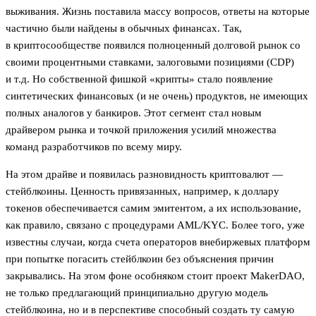
выживания. Жизнь поставила массу вопросов, ответы на которые
частично были найдены в обычных финансах. Так,
в криптосообществе появился полноценный долговой рынок со
своими процентными ставками, залоговыми позициями (CDP)
и т.д. Но собственной фишкой «крипты» стало появление
синтетических финансовых (и не очень) продуктов, не имеющих
полных аналогов у банкиров. Этот сегмент стал новым
драйвером рынка и точкой приложения усилий множества
команд разработчиков по всему миру.
На этом драйве и появилась разновидность криптовалют —
стейблкоины. Ценность привязанных, например, к доллару
токенов обеспечивается самим эмитентом, а их использование,
как правило, связано с процедурами AML/KYC. Более того, уже
известны случаи, когда счета операторов внебиржевых платформ
при попытке погасить стейблкоин без объяснения причин
закрывались. На этом фоне особняком стоит проект MakerDAO,
не только предлагающий принципиально другую модель
стейблкоина, но и в перспективе способный создать ту самую