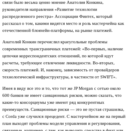
связи было весьма ценно мнение Анатолия Конкина,
руководителя направления «Развитие технологии
распределенного реестра» Ассоциации Финтех, который
рассказал о том, какими видятся место и роль мастерчейна как
отечественной блокчейн-платформы, на рынке платежей.
Анатолий Конкин перечислил краеугольные проблемы
современных трансграничных платежей: «Во-первых, наличие
цепочки корреспондентских отношений, по которой идут
расчеты, требующее отвлечение ликвидности. Во-вторых,
скорость платежей. И, наконец, зависимость от провайдеров
технологической инфраструктуры, в частности от SWIFT».
Имея в виду все это и то, что тот же JP Morgan с сетью около
600 банков не имеет санкционных рисков, можно сказать, что
какие-то консорциумы уже имеют ряд конкурентных
преимуществ. Санкционные риски — это не пустая страшилка,
с Corda уже случился прецедент. С мастерчейном же на первый
план выходят проблемы модели управления и регулирования,
связанные, например, с тем, как выводить средства в фиат или