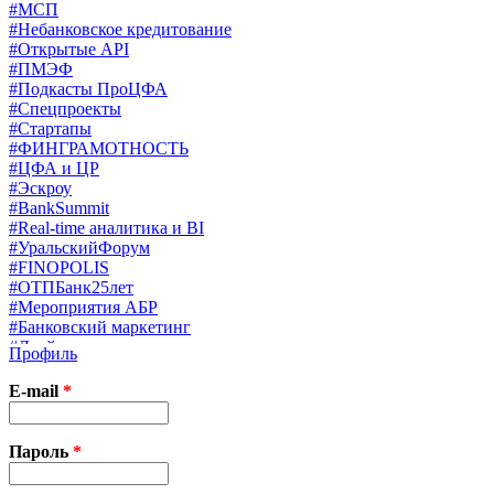
#МСП
#Небанковское кредитование
#Открытые API
#ПМЭФ
#Подкасты ПроЦФА
#Спецпроекты
#Стартапы
#ФИНГРАМОТНОСТЬ
#ЦФА и ЦР
#Эскроу
#BankSummit
#Real-time аналитика и BI
#УральскийФорум
#FINOPOLIS
#ОТПБанк25лет
#Мероприятия АБР
#Банковский маркетинг
#Драйверы страхования
Профиль
#Финконгресс ЦБ
#PB&WM
E-mail
*
#UX/CX
#Экосистемы
X
Пароль
*