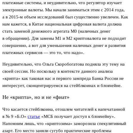
платежные системы, и неудивительно, что регулятор изучает
электронные валюты. Мы начали заниматься этим с 2014 года,
а в 2015-м объем исследований был существенно увеличен. Как
нам кажется, в Китае национальная цифровая валюта должна
стать заменой денежного агрегата М0 (наличных денег
в обращении). Для замены М1 и М2 криптовалюта не подходит
совершенно, а вот для уменьшения наличных денег и развития
платежных сервисов — это то, что надо».
Неудивительно, что Ольга Скоробогатова подняла эту тему на
своей сессии. Но поскольку в контексте данного анализа
«крипта» как таковая нас и первого зампреда Банка России не
интересует, сконцентрируемся на стейблкоинах и блокчейне.
Не «крипта», но и не «фиат»
Что касается стейблкоина, отошлем читателей к напечатанной
в № 9 «Б.О»
статье
«МСБ получает доступ к блокчейну».
Напомним лишь, что «криптозима» заморозила спекулятивный
азарт. Его место заняли сугубо практические проблемы