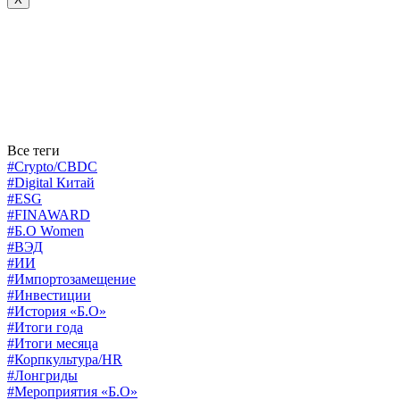
Все теги
#Crypto/CBDC
#Digital Китай
#ESG
#FINAWARD
#Б.О Women
#ВЭД
#ИИ
#Импортозамещение
#Инвестиции
#История «Б.О»
#Итоги года
#Итоги месяца
#Корпкультура/HR
#Лонгриды
#Мероприятия «Б.О»