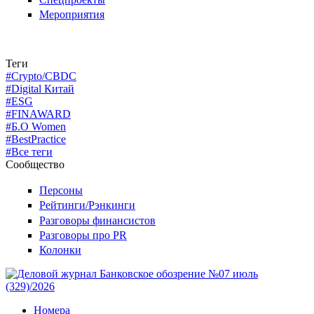
Мероприятия
Теги
#Crypto/CBDC
#Digital Китай
#ESG
#FINAWARD
#Б.О Women
#BestPractice
#Все теги
Сообщество
Персоны
Рейтинги/Рэнкинги
Разговоры финансистов
Разговоры про PR
Колонки
Номера