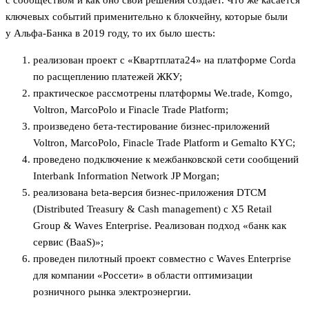
с сообществом и как оно свои решения создает. Что же касается
ключевых событий применительно к блокчейну, которые были
у Альфа-Банка в 2019 году, то их было шесть:
реализован проект с «Квартплата24» на платформе Corda
по расщеплению платежей ЖКУ;
практическое рассмотрены платформы We.trade, Komgo,
Voltron, MarcoPolo и Finacle Trade Platform;
произведено бета-тестирование бизнес-приложений
Voltron, MarcoPolo, Finacle Trade Platform и Gemalto KYC;
проведено подключение к межбанковской сети сообщений
Interbank Information Network JP Morgan;
реализована beta-версия бизнес-приложения DTCM
(Distributed Treasury & Cash management) c X5 Retail
Group & Waves Enterprise. Реализован подход «банк как
сервис (BaaS)»;
проведен пилотный проект совместно с Waves Enterprise
для компании «Россети» в области оптимизации
розничного рынка электроэнергии.