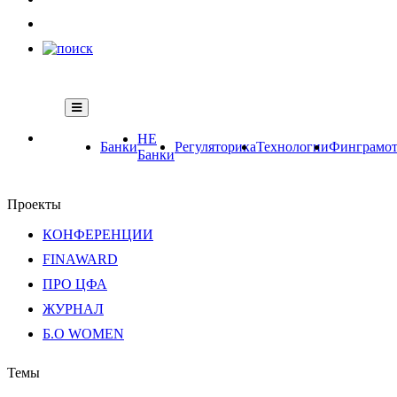
НЕ
Банки
Регуляторика
Технологии
Финграмот
Банки
Проекты
КОНФЕРЕНЦИИ
FINAWARD
ПРО ЦФА
ЖУРНАЛ
Б.О WOMEN
Темы