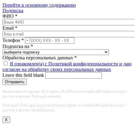
Перейти к основному содержанию
Подписка
ФИО
*
Email
*
Телефон
*
Подписка на
*
Обработка персональных данных
*
Я ознакомлен(а) с Политикой конфиденциальности и даю
согласие на обработку своих персональных данных
Leave this field blank
Банковское обозрение (Б.О принт, BestPractice-онлайн (40 кейсов в год) +
доступ к архиву FinLegal-онлайн)
FinLegal ( FinLegal (раз в полугодие) принт и онлайн (60 кейсов в год) +
доступ к архиву (БанкНадзор)
X