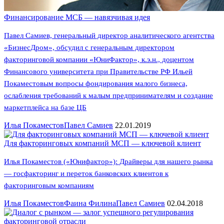
Финансирование МСБ — навязчивая идея
Павел Самиев, генеральный директор аналитического агентства
«БизнесДром», обсудил с генеральным директором
факторинговой компании «ЮниФактор», к.э.н., доцентом
Финансового университета при Правительстве РФ Ильей
Покаместовым вопросы фондирования малого бизнеса,
ослабления требований к малым предпринимателям и создание
маркетплейса на базе ЦБ
Илья Покаместов
Павел Самиев
22.01.2019
Для факторинговых компаний МСП — ключевой клиент
Илья Покаместов («Юнифактор»): Драйверы для нашего рынка
— госфакторинг и переток банковских клиентов к
факторинговым компаниям
Илья Покаместов
Фаина Филина
Павел Самиев
02.04.2018