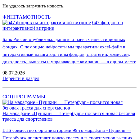
Не удалось загрузить новость.
ФИНГРАМОТНОСТЬ
647 фондов на
интерактивной витрине
Банк России опубликовал данные о паевых инвестиционных
фондах. С помощью нейросети мы превратили excel-файл в
интерактивный навигатор: типы фондов, стратегии, комиссии,
доходность, выплаты и управляющие компании — в одном месте
08.07.2026
Перейти в раздел
СОЦПРОГРАММЫ
На марафоне «Пушкин — Петербург» появится новая беговая
трасса для спортсменов
ВТБ совместно с организаторами 99-го марафона «Пушкин —
Петербург» представит новую трассу для спортсменов высших