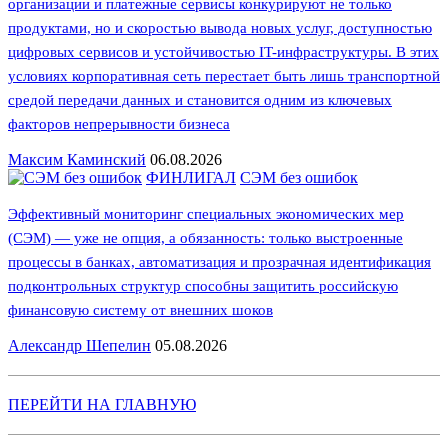
организации и платежные сервисы конкурируют не только
продуктами, но и скоростью вывода новых услуг, доступностью
цифровых сервисов и устойчивостью IT-инфраструктуры. В этих
условиях корпоративная сеть перестает быть лишь транспортной
средой передачи данных и становится одним из ключевых
факторов непрерывности бизнеса
Максим Каминский
06.08.2026
ФИНЛИГАЛ
СЭМ без ошибок
Эффективный мониторинг специальных экономических мер
(СЭМ) — уже не опция, а обязанность: только выстроенные
процессы в банках, автоматизация и прозрачная идентификация
подконтрольных структур способны защитить российскую
финансовую систему от внешних шоков
Александр Шепелин
05.08.2026
ПЕРЕЙТИ НА ГЛАВНУЮ