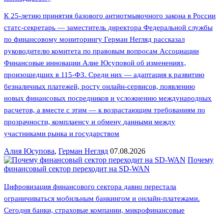
К 25-летию принятия базового антиотмывочного закона в России
статс-секретарь — заместитель директора Федеральной службы
по финансовому мониторингу Герман Негляд рассказал
руководителю комитета по правовым вопросам Ассоциации
Финансовые инновации Алие Юсуповой об изменениях,
произошедших в 115-ФЗ. Среди них — адаптация к развитию
безналичных платежей, росту онлайн-сервисов, появлению
новых финансовых посредников и усложнению международных
расчетов, а вместе с этим — к возрастающим требованиям по
прозрачности, комплаенсу и обмену данными между
участниками рынка и государством
Алия Юсупова
,
Герман Негляд
07.08.2026
Почему
финансовый сектор переходит на SD-WAN
Цифровизация финансового сектора давно перестала
ограничиваться мобильным банкингом и онлайн-платежами.
Сегодня банки, страховые компании, микрофинансовые