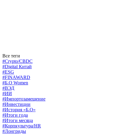
Все теги
#Crypto/CBDC
#Digital Китай
#ESG
#FINAWARD
#Б.О Women
#ВЭД
#ИИ
#Импортозамещение
#Инвестиции
#История «Б.О»
#Итоги года
#Итоги месяца
#Корпкультура/HR
#Лонгриды