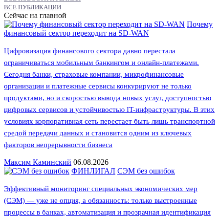
ВСЕ ПУБЛИКАЦИИ
Сейчас на главной
Почему
финансовый сектор переходит на SD-WAN
Цифровизация финансового сектора давно перестала
ограничиваться мобильным банкингом и онлайн-платежами.
Сегодня банки, страховые компании, микрофинансовые
организации и платежные сервисы конкурируют не только
продуктами, но и скоростью вывода новых услуг, доступностью
цифровых сервисов и устойчивостью IT-инфраструктуры. В этих
условиях корпоративная сеть перестает быть лишь транспортной
средой передачи данных и становится одним из ключевых
факторов непрерывности бизнеса
Максим Каминский
06.08.2026
ФИНЛИГАЛ
СЭМ без ошибок
Эффективный мониторинг специальных экономических мер
(СЭМ) — уже не опция, а обязанность: только выстроенные
процессы в банках, автоматизация и прозрачная идентификация