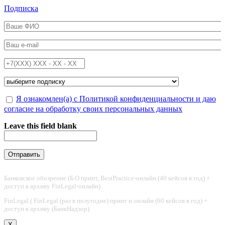
Перейти к основному содержанию
Подписка
ФИО
*
Email
*
Телефон
*
Подписка на
*
Обработка персональных данных
Я ознакомлен(а) с Политикой конфиденциальности и даю
*
согласие на обработку своих персональных данных
Leave this field blank
Банковское обозрение (Б.О принт, BestPractice-онлайн (40 кейсов в год) +
доступ к архиву FinLegal-онлайн)
FinLegal ( FinLegal (раз в полугодие) принт и онлайн (60 кейсов в год) +
доступ к архиву (БанкНадзор)
X