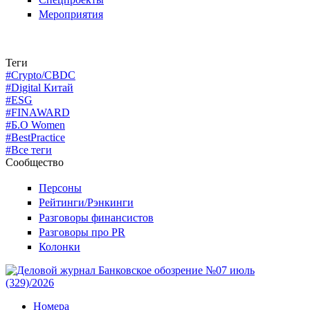
Мероприятия
Теги
#Crypto/CBDC
#Digital Китай
#ESG
#FINAWARD
#Б.О Women
#BestPractice
#Все теги
Сообщество
Персоны
Рейтинги/Рэнкинги
Разговоры финансистов
Разговоры про PR
Колонки
Номера