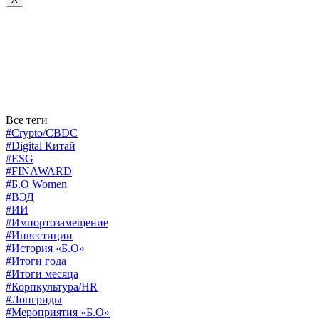
Все теги
#Crypto/CBDC
#Digital Китай
#ESG
#FINAWARD
#Б.О Women
#ВЭД
#ИИ
#Импортозамещение
#Инвестиции
#История «Б.О»
#Итоги года
#Итоги месяца
#Корпкультура/HR
#Лонгриды
#Мероприятия «Б.О»