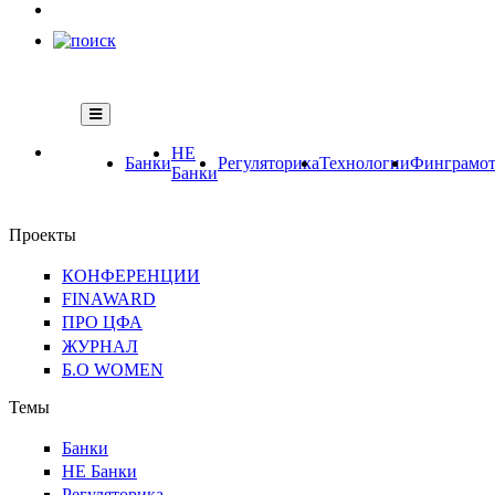
НЕ
Банки
Регуляторика
Технологии
Финграмот
Банки
Проекты
КОНФЕРЕНЦИИ
FINAWARD
ПРО ЦФА
ЖУРНАЛ
Б.О WOMEN
Темы
Банки
НЕ Банки
Регуляторика