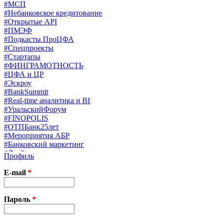
#МСП
#Небанковское кредитование
#Открытые API
#ПМЭФ
#Подкасты ПроЦФА
#Спецпроекты
#Стартапы
#ФИНГРАМОТНОСТЬ
#ЦФА и ЦР
#Эскроу
#BankSummit
#Real-time аналитика и BI
#УральскийФорум
#FINOPOLIS
#ОТПБанк25лет
#Мероприятия АБР
#Банковский маркетинг
#Драйверы страхования
Профиль
#Финконгресс ЦБ
#PB&WM
E-mail
*
#UX/CX
#Экосистемы
X
Пароль
*