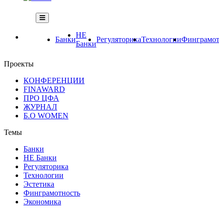
НЕ
Банки
Регуляторика
Технологии
Финграмот
Банки
Проекты
КОНФЕРЕНЦИИ
FINAWARD
ПРО ЦФА
ЖУРНАЛ
Б.О WOMEN
Темы
Банки
НЕ Банки
Регуляторика
Технологии
Эстетика
Финграмотность
Экономика