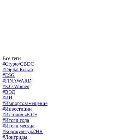
Все теги
#Crypto/CBDC
#Digital Китай
#ESG
#FINAWARD
#Б.О Women
#ВЭД
#ИИ
#Импортозамещение
#Инвестиции
#История «Б.О»
#Итоги года
#Итоги месяца
#Корпкультура/HR
#Лонгриды