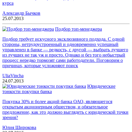
курса
Александр Бычков
25.07.2013
Подбор топ-менеджера
Подбор требует искусного эксклюзивного подхода. С одной
стороны, нетрудоустроенный и одновременно успешный
управленец в банке — редкость, с другой — выбрать лучшего
из лучших не так уж и просто. Однако и без того небыстрый
процесс нередко тормозят сами работодатели. Поговорим о
причинах, которые усложняют поиск
UliaVincha
24.07.2013
Юридические
тонкости покупки банка
Покупка 30% и более акций банка ОАО, являющегося
открытым акционерным обществом, и обязательное
предложение, как это должно выглядеть с юридической точки
зрения?
Юлия Широкова