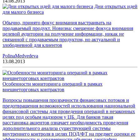
14.08.2013
Дни открытых идей
для малого бизнеса
Обычно, принято фокус внимания выстраивать на
продаваемый продукт. Новизна: смещение фокуса внимания
целевой аудитории на получение информации, никак не
связанной с продаваемым продуктом, но актуальной и
злободневной для клиентов
PolinaMedvedeva
13.08.2013
Особенности мониторинга операций в рамках
внешнеторговых контрактов
Вопросы повышения прозрачности финансовых потоков и
предотвращения возможностей использования национальной
финансовой системы для проведения операций в незаконных
целях под особым надзором у ЦБ. Для банков такая
расстановка акцентов означает необходимость проведения
дополнительного анализа существующей системы
внутреннего контроля в целях ПОД/ФТ на предмет оценки ее
эффективности и соразмерности объемам, географии,