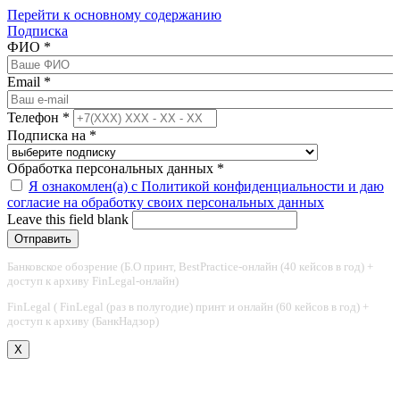
Перейти к основному содержанию
Подписка
ФИО
*
Email
*
Телефон
*
Подписка на
*
Обработка персональных данных
*
Я ознакомлен(а) с Политикой конфиденциальности и даю
согласие на обработку своих персональных данных
Leave this field blank
Банковское обозрение (Б.О принт, BestPractice-онлайн (40 кейсов в год) +
доступ к архиву FinLegal-онлайн)
FinLegal ( FinLegal (раз в полугодие) принт и онлайн (60 кейсов в год) +
доступ к архиву (БанкНадзор)
X