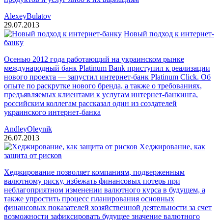
AlexeyBulatov
29.07.2013
Новый подход к интернет-
банку
Осенью 2012 года работающий на украинском рынке
международный банк Platinum Bank приступил к реализации
нового проекта — запустил интернет-банк Platinum Click. Об
опыте по раскрутке нового бренда, а также о требованиях,
предъявляемых клиентами к услугам интернет-банкинга,
российским коллегам рассказал один из создателей
украинского интернет-банка
AndleyOleynik
26.07.2013
Хеджирование, как
защита от рисков
Хеджирование позволяет компаниям, подверженным
валютному риску, избежать финансовых потерь при
неблагоприятном изменении валютного курса в будущем, а
также упростить процесс планирования основных
финансовых показателей хозяйственной деятельности за счет
возможности зафиксировать будущее значение валютного