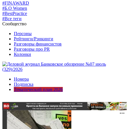
#FINAWARD
#Б.О Women
#BestPractice
#Все теги
Сообщество
Персоны
Рейтинги/Рэнкинги
Разговоры финансистов
Разговоры про PR
Колонки
Номера
Подписка
Тематический план 2026