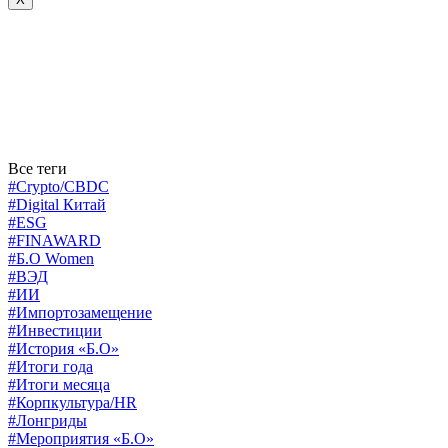
Все теги
#Crypto/CBDC
#Digital Китай
#ESG
#FINAWARD
#Б.О Women
#ВЭД
#ИИ
#Импортозамещение
#Инвестиции
#История «Б.О»
#Итоги года
#Итоги месяца
#Корпкультура/HR
#Лонгриды
#Мероприятия «Б.О»