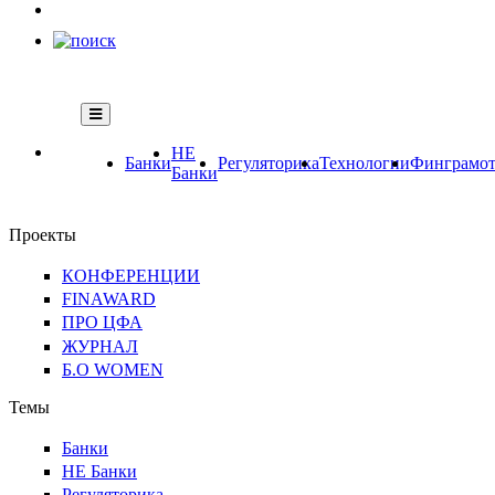
НЕ
Банки
Регуляторика
Технологии
Финграмот
Банки
Проекты
КОНФЕРЕНЦИИ
FINAWARD
ПРО ЦФА
ЖУРНАЛ
Б.О WOMEN
Темы
Банки
НЕ Банки
Регуляторика