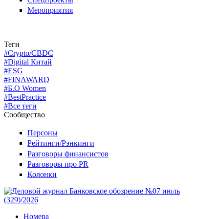
Мероприятия
Теги
#Crypto/CBDC
#Digital Китай
#ESG
#FINAWARD
#Б.О Women
#BestPractice
#Все теги
Сообщество
Персоны
Рейтинги/Рэнкинги
Разговоры финансистов
Разговоры про PR
Колонки
Номера