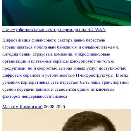
Почему финансовый сектор переходит на SD-WAN
Цифровизация финансового сектора давно перестала
ограничиваться мобильным банкингом и онлайн-платежами.
Сегодня банки, страховые компании, микрофинансовые
организации и платежные сервисы конкурируют не только
продуктами, но и скоростью вывода новых услуг, доступностью
цифровых сервисов и устойчивостью IT-инфраструктуры. В этих
условиях корпоративная сеть перестает быть лишь транспортной
средой передачи данных и становится одним из ключевых
факторов непрерывности бизнеса
Максим Каминский
06.08.2026