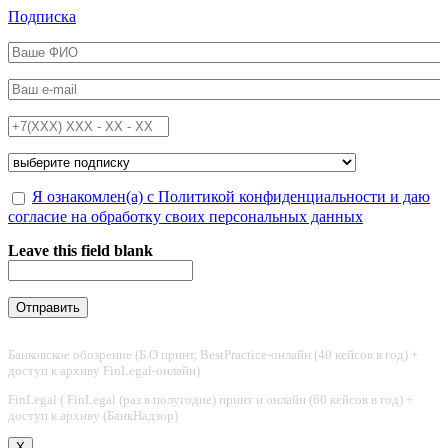
Перейти к основному содержанию
Подписка
ФИО
*
Email
*
Телефон
*
Подписка на
*
Обработка персональных данных
Я ознакомлен(а) с Политикой конфиденциальности и даю
*
согласие на обработку своих персональных данных
Leave this field blank
Банковское обозрение (Б.О принт, BestPractice-онлайн (40 кейсов в год) +
доступ к архиву FinLegal-онлайн)
FinLegal ( FinLegal (раз в полугодие) принт и онлайн (60 кейсов в год) +
доступ к архиву (БанкНадзор)
X