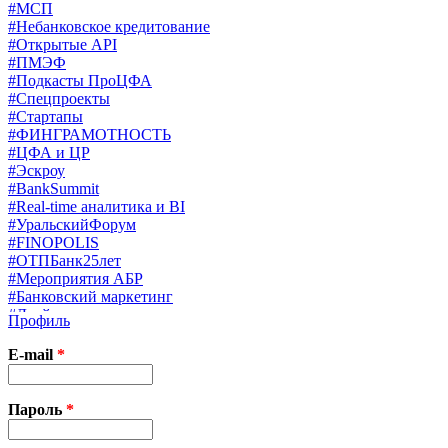
#МСП
#Небанковское кредитование
#Открытые API
#ПМЭФ
#Подкасты ПроЦФА
#Спецпроекты
#Стартапы
#ФИНГРАМОТНОСТЬ
#ЦФА и ЦР
#Эскроу
#BankSummit
#Real-time аналитика и BI
#УральскийФорум
#FINOPOLIS
#ОТПБанк25лет
#Мероприятия АБР
#Банковский маркетинг
#Драйверы страхования
Профиль
#Финконгресс ЦБ
#PB&WM
E-mail
*
#UX/CX
#Экосистемы
X
Пароль
*