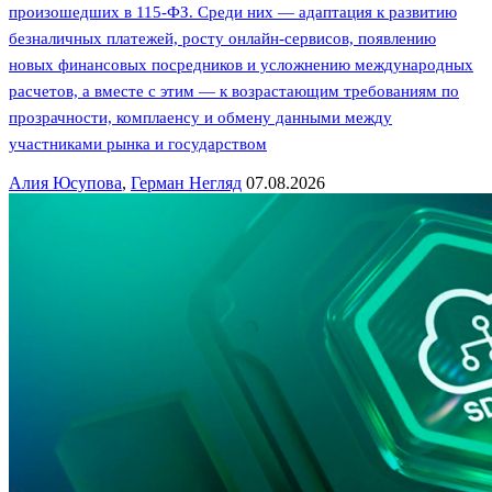
произошедших в 115-ФЗ. Среди них — адаптация к развитию
безналичных платежей, росту онлайн-сервисов, появлению
новых финансовых посредников и усложнению международных
расчетов, а вместе с этим — к возрастающим требованиям по
прозрачности, комплаенсу и обмену данными между
участниками рынка и государством
Алия Юсупова
,
Герман Негляд
07.08.2026