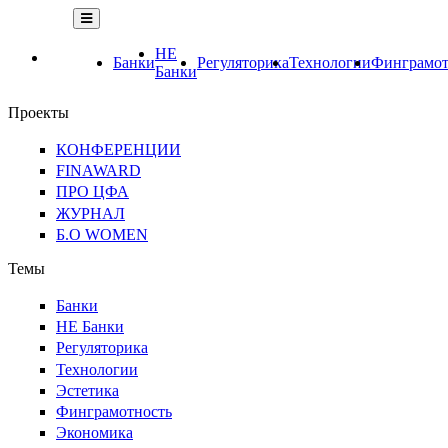
НЕ
Банки
Регуляторика
Технологии
Финграмот
Банки
Проекты
КОНФЕРЕНЦИИ
FINAWARD
ПРО ЦФА
ЖУРНАЛ
Б.О WOMEN
Темы
Банки
НЕ Банки
Регуляторика
Технологии
Эстетика
Финграмотность
Экономика