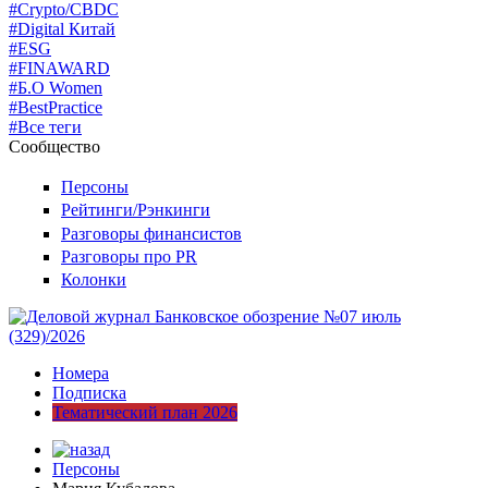
#Crypto/CBDC
#Digital Китай
#ESG
#FINAWARD
#Б.О Women
#BestPractice
#Все теги
Сообщество
Персоны
Рейтинги/Рэнкинги
Разговоры финансистов
Разговоры про PR
Колонки
Номера
Подписка
Тематический план 2026
Персоны