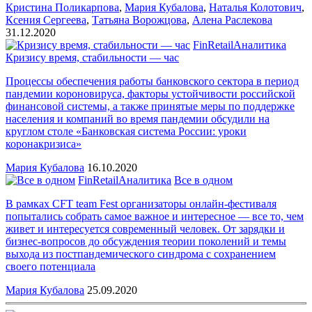
Кристина Поликарпова
,
Мария Кубалова
,
Наталья Колотович
,
Ксения Сергеева
,
Татьяна Ворожцова
,
Алена Раслекова
31.12.2020
FinRetail
Аналитика
Кризису время, стабильности — час
Процессы обеспечения работы банковского сектора в период
пандемии короновируса, факторы устойчивости российской
финансовой системы, а также принятые меры по поддержке
населения и компаний во время пандемии обсудили на
круглом столе «Банковская система России: уроки
коронакризиса»
Мария Кубалова
16.10.2020
FinRetail
Аналитика
Все в одном
В рамках CFT team Fest организаторы онлайн-фестиваля
попытались собрать самое важное и интересное — все то, чем
живет и интересуется современный человек. От зарядки и
бизнес-вопросов до обсуждения теории поколений и темы
выхода из постпандемического синдрома с сохранением
своего потенциала
Мария Кубалова
25.09.2020