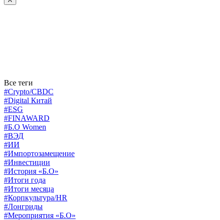
Все теги
#Crypto/CBDC
#Digital Китай
#ESG
#FINAWARD
#Б.О Women
#ВЭД
#ИИ
#Импортозамещение
#Инвестиции
#История «Б.О»
#Итоги года
#Итоги месяца
#Корпкультура/HR
#Лонгриды
#Мероприятия «Б.О»