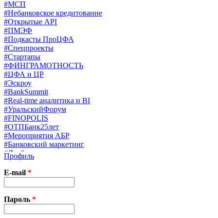
#МСП
#Небанковское кредитование
#Открытые API
#ПМЭФ
#Подкасты ПроЦФА
#Спецпроекты
#Стартапы
#ФИНГРАМОТНОСТЬ
#ЦФА и ЦР
#Эскроу
#BankSummit
#Real-time аналитика и BI
#УральскийФорум
#FINOPOLIS
#ОТПБанк25лет
#Мероприятия АБР
#Банковский маркетинг
#Драйверы страхования
Профиль
#Финконгресс ЦБ
#PB&WM
E-mail
*
#UX/CX
#Экосистемы
X
Пароль
*