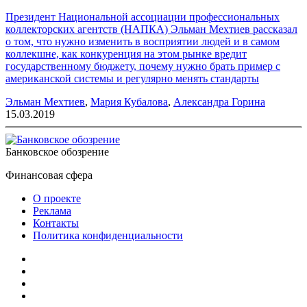
Президент Национальной ассоциации профессиональных
коллекторских агентств (НАПКА) Эльман Мехтиев рассказал
о том, что нужно изменить в восприятии людей и в самом
коллекшне, как конкуренция на этом рынке вредит
государственному бюджету, почему нужно брать пример с
американской системы и регулярно менять стандарты
Эльман Мехтиев
,
Мария Кубалова
,
Александра Горина
15.03.2019
Банковское обозрение
Финансовая сфера
О проекте
Реклама
Контакты
Политика конфиденциальности