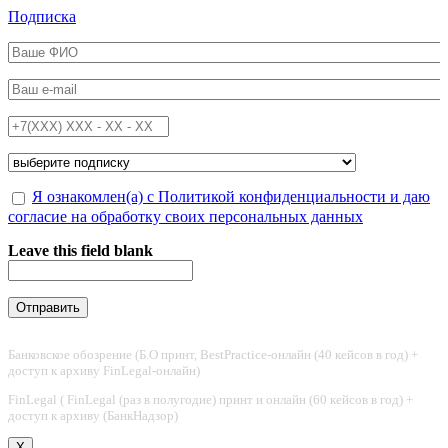
Перейти к основному содержанию
Подписка
ФИО
*
Email
*
Телефон
*
Подписка на
*
Обработка персональных данных
Я ознакомлен(а) с Политикой конфиденциальности и даю
*
согласие на обработку своих персональных данных
Leave this field blank
Банковское обозрение (Б.О принт, BestPractice-онлайн (40 кейсов в год) +
доступ к архиву FinLegal-онлайн)
FinLegal ( FinLegal (раз в полугодие) принт и онлайн (60 кейсов в год) +
доступ к архиву (БанкНадзор)
X