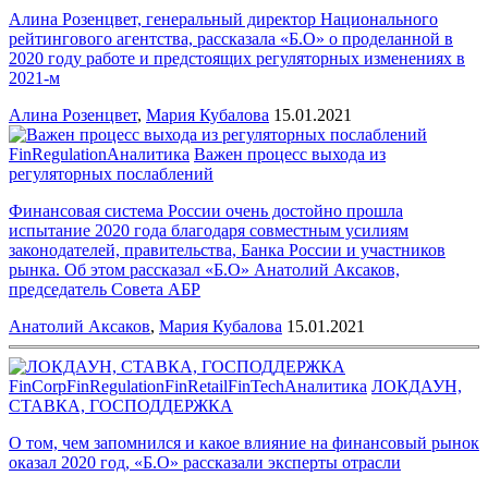
Алина Розенцвет, генеральный директор Национального
рейтингового агентства, рассказала «Б.О» о проделанной в
2020 году работе и предстоящих регуляторных изменениях в
2021-м
Алина Розенцвет
,
Мария Кубалова
15.01.2021
FinRegulation
Аналитика
Важен процесс выхода из
регуляторных послаблений
Финансовая система России очень достойно прошла
испытание 2020 года благодаря совместным усилиям
законодателей, правительства, Банка России и участников
рынка. Об этом рассказал «Б.О» Анатолий Аксаков,
председатель Совета АБР
Анатолий Аксаков
,
Мария Кубалова
15.01.2021
FinCorp
FinRegulation
FinRetail
FinTech
Аналитика
ЛОКДАУН,
СТАВКА, ГОСПОДДЕРЖКА
О том, чем запомнился и какое влияние на финансовый рынок
оказал 2020 год, «Б.О» рассказали эксперты отрасли