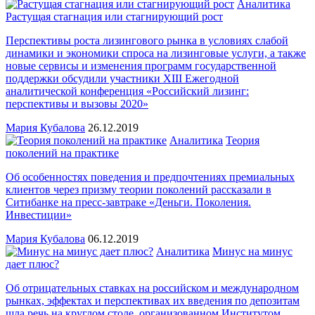
Аналитика
Растущая стагнация или стагнирующий рост
Перспективы роста лизингового рынка в условиях слабой
динамики и экономики спроса на лизинговые услуги, а также
новые сервисы и изменения программ государственной
поддержки обсудили участники XIII Ежегодной
аналитической конференция «Российский лизинг:
перспективы и вызовы 2020»
Мария Кубалова
26.12.2019
Аналитика
Теория
поколений на практике
Об особенностях поведения и предпочтениях премиальных
клиентов через призму теории поколений рассказали в
Ситибанке на пресс-завтраке «Деньги. Поколения.
Инвестиции»
Мария Кубалова
06.12.2019
Аналитика
Минус на минус
дает плюс?
Об отрицательных ставках на российском и международном
рынках, эффектах и перспективах их введения по депозитам
шла речь на круглом столе, организованном Институтом