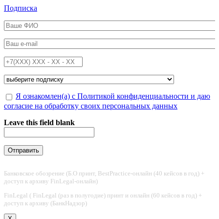
Перейти к основному содержанию
Подписка
ФИО
*
Email
*
Телефон
*
Подписка на
*
Обработка персональных данных
Я ознакомлен(а) с Политикой конфиденциальности и даю
*
согласие на обработку своих персональных данных
Leave this field blank
Банковское обозрение (Б.О принт, BestPractice-онлайн (40 кейсов в год) +
доступ к архиву FinLegal-онлайн)
FinLegal ( FinLegal (раз в полугодие) принт и онлайн (60 кейсов в год) +
доступ к архиву (БанкНадзор)
X