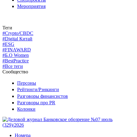
Мероприятия
Теги
#Crypto/CBDC
#Digital Китай
#ESG
#FINAWARD
#Б.О Women
#BestPractice
#Все теги
Сообщество
Персоны
Рейтинги/Рэнкинги
Разговоры финансистов
Разговоры про PR
Колонки
Номера