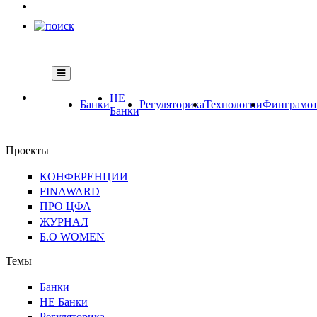
НЕ
Банки
Регуляторика
Технологии
Финграмот
Банки
Проекты
КОНФЕРЕНЦИИ
FINAWARD
ПРО ЦФА
ЖУРНАЛ
Б.О WOMEN
Темы
Банки
НЕ Банки
Регуляторика