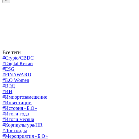
Все теги
#Crypto/CBDC
#Digital Китай
#ESG
#FINAWARD
#Б.О Women
#ВЭД
#ИИ
#Импортозамещение
#Инвестиции
#История «Б.О»
#Итоги года
#Итоги месяца
#Корпкультура/HR
#Лонгриды
#Мероприятия «Б.О»