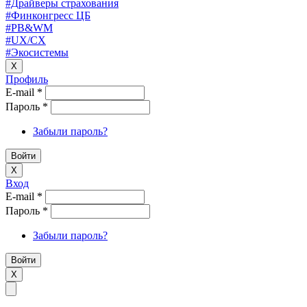
#Драйверы страхования
#Финконгресс ЦБ
#PB&WM
#UX/CX
#Экосистемы
X
Профиль
E-mail
*
Пароль
*
Забыли пароль?
X
Вход
E-mail
*
Пароль
*
Забыли пароль?
X