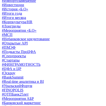
#Импортозамещение
#Инвестиции
#История «Б.О»
#Итоги года
#Итоги месяца
#Корпкультура/HR
#Лонгриды
#Мероприятия «Б.О»
#МСП
#Небанковское кредитование
#Открытые API
#ПМЭФ
#Подкасты ПроЦФА
#Спецпроекты
#Стартапы
#ФИНГРАМОТНОСТЬ
#ЦФА и ЦР
#Эскроу
#BankSummit
#Real-time аналитика и BI
#УральскийФорум
#FINOPOLIS
#ОТПБанк25лет
#Мероприятия АБР
#Банковский маркетинг