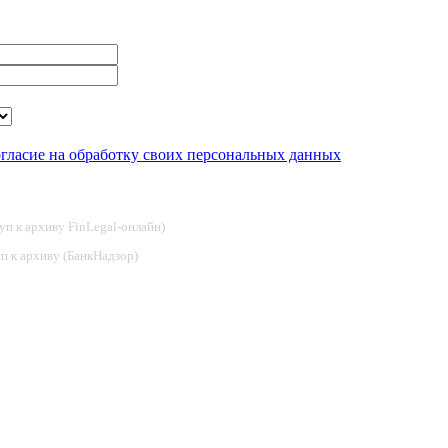
огласие на обработку своих персональных данных
туп к архиву FinLegal-онлайн)
туп к архиву (БанкНадзор)