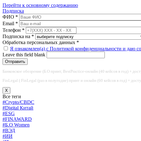
Перейти к основному содержанию
Подписка
ФИО
*
Email
*
Телефон
*
Подписка на
*
Обработка персональных данных
*
Я ознакомлен(а) с Политикой конфиденциальности и даю с
Leave this field blank
Банковское обозрение (Б.О принт, BestPractice-онлайн (40 кейсов в год) + дос
FinLegal ( FinLegal (раз в полугодие) принт и онлайн (60 кейсов в год) + дос
X
Все теги
#Crypto/CBDC
#Digital Китай
#ESG
#FINAWARD
#Б.О Women
#ВЭД
#ИИ