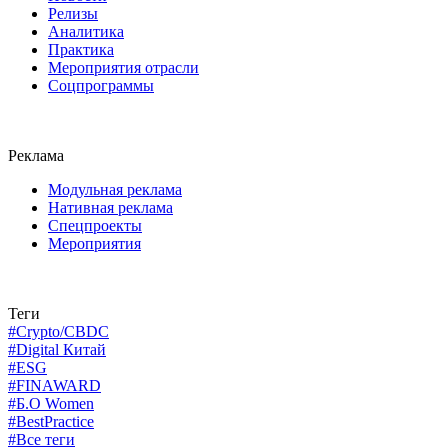
Релизы
Аналитика
Практика
Мероприятия отрасли
Соцпрограммы
Реклама
Модульная реклама
Нативная реклама
Спецпроекты
Мероприятия
Теги
#Crypto/CBDC
#Digital Китай
#ESG
#FINAWARD
#Б.О Women
#BestPractice
#Все теги