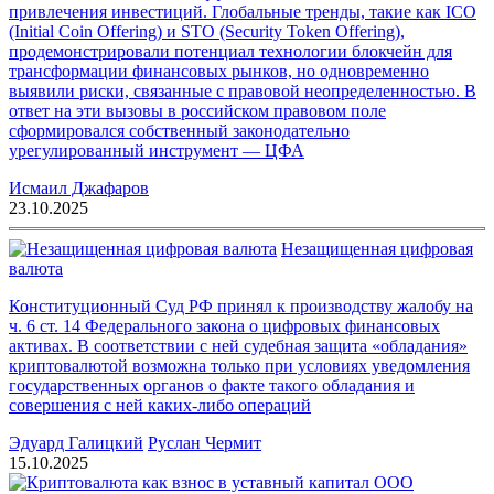
привлечения инвестиций. Глобальные тренды, такие как ICO
(Initial Coin Offering) и STO (Security Token Offering),
продемонстрировали потенциал технологии блокчейн для
трансформации финансовых рынков, но одновременно
выявили риски, связанные с правовой неопределенностью. В
ответ на эти вызовы в российском правовом поле
сформировался собственный законодательно
урегулированный инструмент — ЦФА
Исмаил Джафаров
23.10.2025
Незащищенная цифровая
валюта
Конституционный Суд РФ принял к производству жалобу на
ч. 6 ст. 14 Федерального закона о цифровых финансовых
активах. В соответствии с ней судебная защита «обладания»
криптовалютой возможна только при условиях уведомления
государственных органов о факте такого обладания и
совершения с ней каких-либо операций
Эдуард Галицкий
Руслан Чермит
15.10.2025