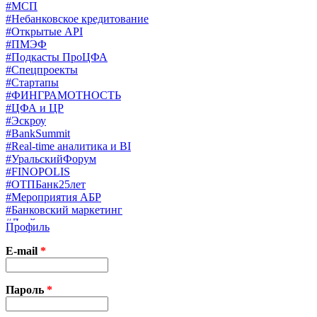
#МСП
#Небанковское кредитование
#Открытые API
#ПМЭФ
#Подкасты ПроЦФА
#Спецпроекты
#Стартапы
#ФИНГРАМОТНОСТЬ
#ЦФА и ЦР
#Эскроу
#BankSummit
#Real-time аналитика и BI
#УральскийФорум
#FINOPOLIS
#ОТПБанк25лет
#Мероприятия АБР
#Банковский маркетинг
#Драйверы страхования
Профиль
#Финконгресс ЦБ
#PB&WM
E-mail
*
#UX/CX
#Экосистемы
X
Пароль
*