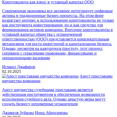
Криптовалюта как взнос в уставный капитал ООО
Современная экономика все активнее интегрирует цифровые
активы в традиционные бизнес-процессы. На этом фоне
возрастает интерес к использованию криптовалюты не только
как инструмента инвестирования, но и как средства для
формирования активов компании. Внесение криптовалюты в
уставный капитал общества с ограниченной
ответственностью (ООО) представляется привлекательным
механизмом для роста инвестиций и капитализации бизнеса.
Однако, несмотря на кажущуюся простоту, этот процесс
сопряжен с серьезными правовыми, финансовыми и
операционными вызовами
Исмаил Джафаров
02.10.2025
Арест приставами
имущества компании
Арест имущества судебными приставами является
действенным инструментом в обеспечении возможности
исполнения судебного акта. Однако зачастую меры могут
создать бизнесу непомерные ограничения
Джамиля Зуйкова
Инна Абросимова