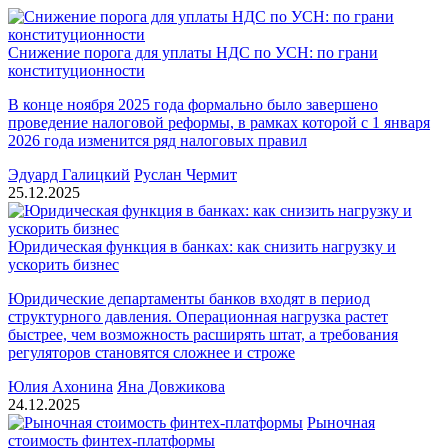
Снижение порога для уплаты НДС по УСН: по грани
конституционности
В конце ноября 2025 года формально было завершено
проведение налоговой реформы, в рамках которой с 1 января
2026 года изменится ряд налоговых правил
Эдуард Галицкий
Руслан Чермит
25.12.2025
Юридическая функция в банках: как снизить нагрузку и
ускорить бизнес
Юридические департаменты банков входят в период
структурного давления. Операционная нагрузка растет
быстрее, чем возможность расширять штат, а требования
регуляторов становятся сложнее и строже
Юлия Ахонина
Яна Довжикова
24.12.2025
Рыночная
стоимость финтех-платформы