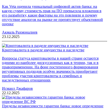
Как Veta оценила уникальный цифровой актив банка: на
какую сумму стоимость прав на ПО превысила вложения в
его разработку, какие факторы на это повлияли и почему
отсутствие аналогов на рынке не препятствует объективной
оценке
Акмаль Рахмоналиев
23.12.2025
Криптовалюта в разделе имущества и наследстве
Вопросы статуса криптовалюты в нашей стране остаются
одними из наиболее дискуссионных как в теории, так и в
правоприменении. На фоне постепенного формирования
регулятивных подходов особую значимость приобретают
проблемы участия криптовалюты в семейных и
наследственных отношениях
Исмаил Джафаров
22.12.2025
Пределы независимости гарантии банка: новое определение