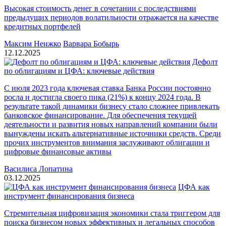
Высокая стоимость денег в сочетании с последствиями
предыдущих периодов волатильности отражается на качестве
кредитных портфелей
Максим Неижко
Варвара Бобырь
12.12.2025
Дефолт
по облигациям и ЦФА: ключевые действия
С июля 2023 года ключевая ставка Банка России постоянно
росла и достигла своего пика (21%) к концу 2024 года. В
результате такой динамики бизнесу стало сложнее привлекать
банковское финансирование. Для обеспечения текущей
деятельности и развития новых направлений компании были
вынуждены искать альтернативные источники средств. Среди
прочих инструментов внимания заслуживают облигации и
цифровые финансовые активы
Василиса Лопатина
03.12.2025
ЦФА как
инструмент финансирования бизнеса
Стремительная цифровизация экономики стала триггером для
поиска бизнесом новых эффективных и легальных способов