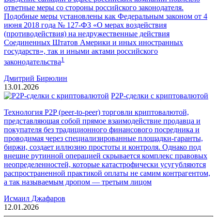
ответные меры со стороны российского законодателя.
Подобные меры установлены как Федеральным законом от 4
июня 2018 года № 127-ФЗ «О мерах воздействия
(противодействия) на недружественные действия
Соединенных Штатов Америки и иных иностранных
государств», так и иными актами российского
1
законодательства
Дмитрий Бирюлин
13.01.2026
P2P-сделки с криптовалютой
Технология P2P (peer-to-peer) торговли криптовалютой,
представляющая собой прямое взаимодействие продавца и
покупателя без традиционного финансового посредника и
проводимая через специализированные площадки-гаранты,
биржи, создает иллюзию простоты и контроля. Однако под
внешне рутинной операцией скрывается комплекс правовых
неопределенностей, которые катастрофически усугубляются
распространенной практикой оплаты не самим контрагентом,
а так называемым дропом — третьим лицом
Исмаил Джафаров
12.01.2026