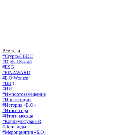
Все теги
#Crypto/CBDC
#Digital Китай
#ESG
#FINAWARD
#Б.О Women
#ВЭД
#ИИ
#Импортозамещение
#Инвестиции
#История «Б.О»
#Итоги года
#Итоги месяца
#Корпкультура/HR
#Лонгриды
#Мероприятия «Б.О»