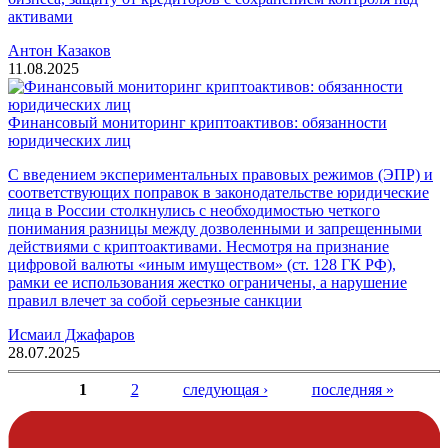
активами
Антон Казаков
11.08.2025
Финансовый мониторинг криптоактивов: обязанности
юридических лиц
С введением экспериментальных правовых режимов (ЭПР) и
соответствующих поправок в законодательстве юридические
лица в России столкнулись с необходимостью четкого
понимания разницы между дозволенными и запрещенными
действиями с криптоактивами. Несмотря на признание
цифровой валюты «иным имуществом» (ст. 128 ГК РФ),
рамки ее использования жестко ограничены, а нарушение
правил влечет за собой серьезные санкции
Исмаил Джафаров
28.07.2025
1
2
следующая ›
последняя »
Страницы