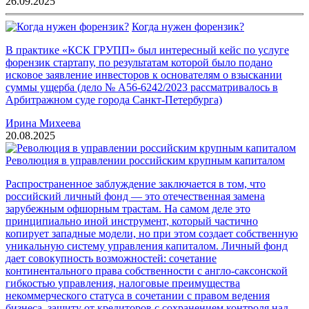
26.09.2025
Когда нужен форензик?
В практике «КСК ГРУПП» был интересный кейс по услуге
форензик стартапу, по результатам которой было подано
исковое заявление инвесторов к основателям о взыскании
суммы ущерба (дело № А56-6242/2023 рассматривалось в
Арбитражном суде города Санкт-Петербурга)
Ирина Михеева
20.08.2025
Революция в управлении российским крупным капиталом
Распространенное заблуждение заключается в том, что
российский личный фонд — это отечественная замена
зарубежным офшорным трастам. На самом деле это
принципиально иной инструмент, который частично
копирует западные модели, но при этом создает собственную
уникальную систему управления капиталом. Личный фонд
дает совокупность возможностей: сочетание
континентального права собственности с англо-саксонской
гибкостью управления, налоговые преимущества
некоммерческого статуса в сочетании с правом ведения
бизнеса, защиту от кредиторов с сохранением контроля над