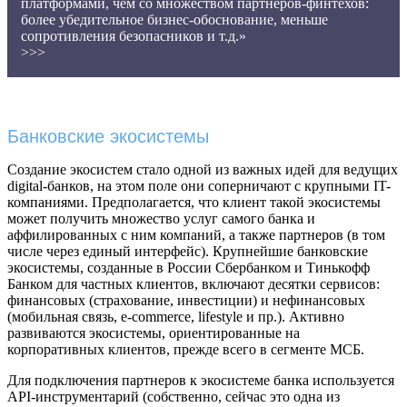
платформами, чем со множеством партнеров-финтехов:
более убедительное бизнес-обоснование, меньше
сопротивления безопасников и т.д.»
>>>
Банковские экосистемы
Создание экосистем стало одной из важных идей для ведущих
digital-банков, на этом поле они соперничают с крупными IT-
компаниями. Предполагается, что клиент такой экосистемы
может получить множество услуг самого банка и
аффилированных с ним компаний, а также партнеров (в том
числе через единый интерфейс). Крупнейшие банковские
экосистемы, созданные в России Сбербанком и Тинькофф
Банком для частных клиентов, включают десятки сервисов:
финансовых (страхование, инвестиции) и нефинансовых
(мобильная связь, e-commerce, lifestyle и пр.). Активно
развиваются экосистемы, ориентированные на
корпоративных клиентов, прежде всего в сегменте МСБ.
Для подключения партнеров к экосистеме банка используется
API-инструментарий (собственно, сейчас это одна из