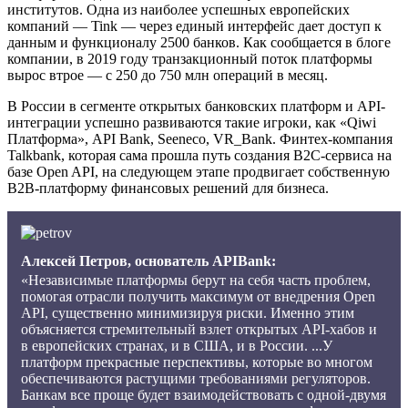
институтов. Одна из наиболее успешных европейских
компаний — Tink — через единый интерфейс дает доступ к
данным и функционалу 2500 банков. Как сообщается в блоге
компании, в 2019 году транзакционный поток платформы
вырос втрое — с 250 до 750 млн операций в месяц.
В России в сегменте открытых банковских платформ и API-
интеграции успешно развиваются такие игроки, как «Qiwi
Платформа», API Bank, Seeneco, VR_Bank. Финтех-компания
Talkbank, которая сама прошла путь создания B2C-сервиса на
базе Open API, на следующем этапе продвигает собственную
B2B-платформу финансовых решений для бизнеса.
Алексей Петров, основатель APIBank:
«Независимые платформы берут на себя часть проблем,
помогая отрасли получить максимум от внедрения Open
API, существенно минимизируя риски. Именно этим
объясняется стремительный взлет открытых API-хабов и
в европейских странах, и в США, и в России. ...У
платформ прекрасные перспективы, которые во многом
обеспечиваются растущими требованиями регуляторов.
Банкам все проще будет взаимодействовать с одной-двумя