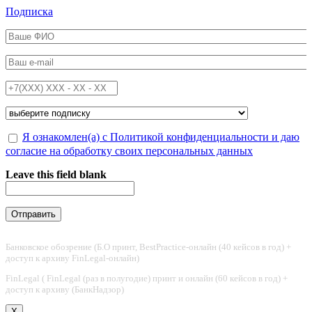
Перейти к основному содержанию
Подписка
ФИО
*
Email
*
Телефон
*
Подписка на
*
Обработка персональных данных
Я ознакомлен(а) с Политикой конфиденциальности и даю
*
согласие на обработку своих персональных данных
Leave this field blank
Банковское обозрение (Б.О принт, BestPractice-онлайн (40 кейсов в год) +
доступ к архиву FinLegal-онлайн)
FinLegal ( FinLegal (раз в полугодие) принт и онлайн (60 кейсов в год) +
доступ к архиву (БанкНадзор)
X