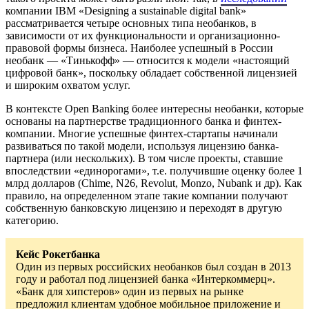
компании IBM «Designing a sustainable digital bank»
рассматривается четыре основных типа необанков, в
зависимости от их функциональности и организационно-
правовой формы бизнеса. Наиболее успешный в России
необанк — «Тинькофф» — относится к модели «настоящий
цифровой банк», поскольку обладает собственной лицензией
и широким охватом услуг.
В контексте Open Banking более интересны необанки, которые
основаны на партнерстве традиционного банка и финтех-
компании. Многие успешные финтех-стартапы начинали
развиваться по такой модели, используя лицензию банка-
партнера (или нескольких). В том числе проекты, ставшие
впоследствии «единорогами», т.е. получившие оценку более 1
млрд долларов (Chime, N26, Revolut, Monzo, Nubank и др). Как
правило, на определенном этапе такие компании получают
собственную банковскую лицензию и переходят в другую
категорию.
Кейс Рокетбанка
Один из первых российских необанков был создан в 2013
году и работал под лицензией банка «Интеркоммерц».
«Банк для хипстеров» один из первых на рынке
предложил клиентам удобное мобильное приложение и