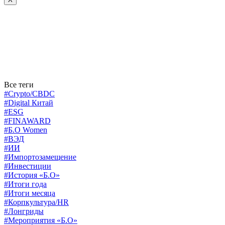
Все теги
#Crypto/CBDC
#Digital Китай
#ESG
#FINAWARD
#Б.О Women
#ВЭД
#ИИ
#Импортозамещение
#Инвестиции
#История «Б.О»
#Итоги года
#Итоги месяца
#Корпкультура/HR
#Лонгриды
#Мероприятия «Б.О»