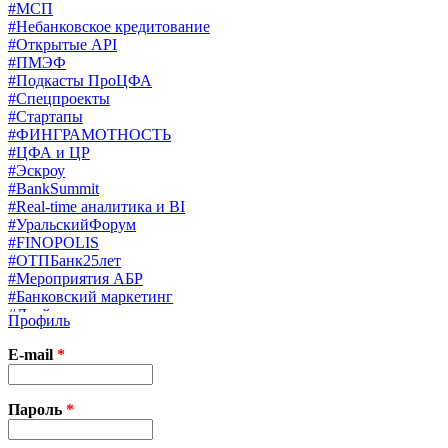
#МСП
#Небанковское кредитование
#Открытые API
#ПМЭФ
#Подкасты ПроЦФА
#Спецпроекты
#Стартапы
#ФИНГРАМОТНОСТЬ
#ЦФА и ЦР
#Эскроу
#BankSummit
#Real-time аналитика и BI
#УральскийФорум
#FINOPOLIS
#ОТПБанк25лет
#Мероприятия АБР
#Банковский маркетинг
#Драйверы страхования
Профиль
#Финконгресс ЦБ
#PB&WM
E-mail
*
#UX/CX
#Экосистемы
X
Пароль
*