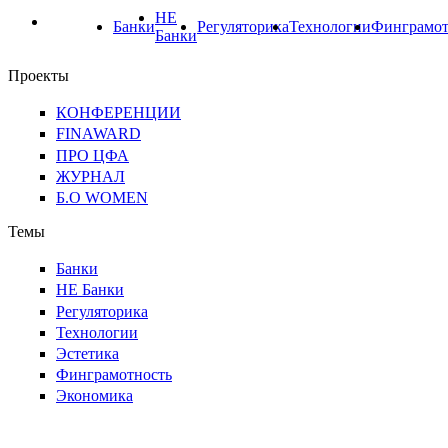
НЕ
Банки
Регуляторика
Технологии
Финграмот
Банки
Проекты
КОНФЕРЕНЦИИ
FINAWARD
ПРО ЦФА
ЖУРНАЛ
Б.О WOMEN
Темы
Банки
НЕ Банки
Регуляторика
Технологии
Эстетика
Финграмотность
Экономика