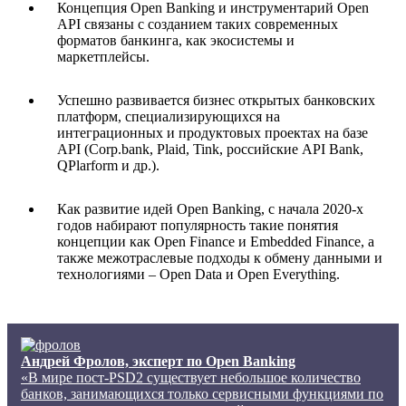
Концепция Open Banking и инструментарий Open
API связаны с созданием таких современных
форматов банкинга, как экосистемы и
маркетплейсы.
Успешно развивается бизнес открытых банковских
платформ, специализирующихся на
интеграционных и продуктовых проектах на базе
API (Corp.bank, Plaid, Tink, российские API Bank,
QPlarform и др.).
Как развитие идей Open Banking, с начала 2020-х
годов набирают популярность такие понятия
концепции как Open Finance и Embedded Finance, а
также межотраслевые подходы к обмену данными и
технологиями – Open Data и Open Everything.
Андрей Фролов, эксперт по Open Banking
«В мире пост-PSD2 существует небольшое количество
банков, занимающихся только сервисными функциями по