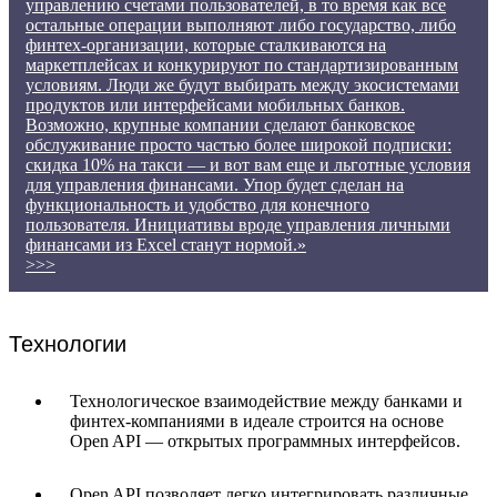
управлению счетами пользователей, в то время как все
остальные операции выполняют либо государство, либо
финтех-организации, которые сталкиваются на
маркетплейсах и конкурируют по стандартизированным
условиям. Люди же будут выбирать между экосистемами
продуктов или интерфейсами мобильных банков.
Возможно, крупные компании сделают банковское
обслуживание просто частью более широкой подписки:
скидка 10% на такси — и вот вам еще и льготные условия
для управления финансами. Упор будет сделан на
функциональность и удобство для конечного
пользователя. Инициативы вроде управления личными
финансами из Excel станут нормой.»
>>>
Технологии
Технологическое взаимодействие между банками и
финтех-компаниями в идеале строится на основе
Open API — открытых программных интерфейсов.
Open API позволяет легко интегрировать различные